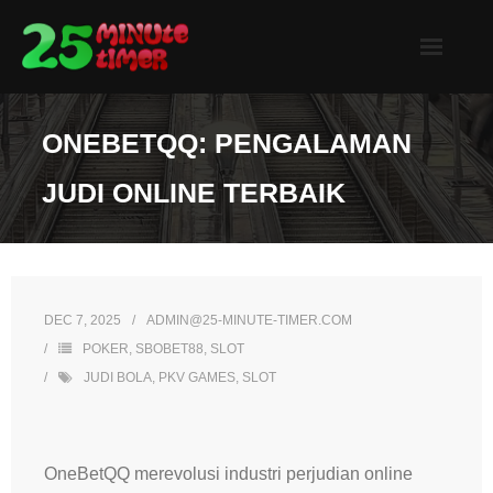
Skip
to
content
ONEBETQQ: PENGALAMAN
JUDI ONLINE TERBAIK
DEC 7, 2025
ADMIN@25-MINUTE-TIMER.COM
POKER
,
SBOBET88
,
SLOT
JUDI BOLA
,
PKV GAMES
,
SLOT
OneBetQQ merevolusi industri perjudian online