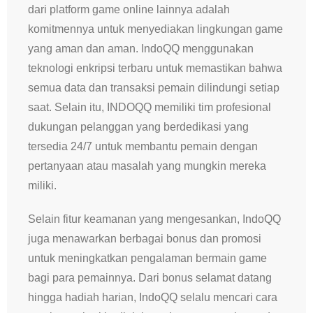
dari platform game online lainnya adalah
komitmennya untuk menyediakan lingkungan game
yang aman dan aman. IndoQQ menggunakan
teknologi enkripsi terbaru untuk memastikan bahwa
semua data dan transaksi pemain dilindungi setiap
saat. Selain itu, INDOQQ memiliki tim profesional
dukungan pelanggan yang berdedikasi yang
tersedia 24/7 untuk membantu pemain dengan
pertanyaan atau masalah yang mungkin mereka
miliki.
Selain fitur keamanan yang mengesankan, IndoQQ
juga menawarkan berbagai bonus dan promosi
untuk meningkatkan pengalaman bermain game
bagi para pemainnya. Dari bonus selamat datang
hingga hadiah harian, IndoQQ selalu mencari cara