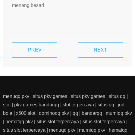
menang besar!
PREV
NEXT
menuqq pkv
|
situs pkv games
|
situs pkv games
|
situs qq
|
slot
|
pkv games bandarqq
|
slot terpercaya
|
situs qq
|
judi
bola
|
x500 slot
|
dominoqq pkv
|
qq
|
bandarqq
|
murniqq pkv
|
hematqq pkv
|
situs slot terpercaya
|
situs slot terpercaya
|
situs slot terpercaya
|
menuqq pkv
|
murniqq pkv
|
hematqq