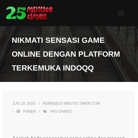
Skip
to
content
NIKMATI SENSASI GAME
ONLINE DENGAN PLATFORM
TERKEMUKA INDOQQ
JUN 18, 2025
ADMIN@25-MINUTE-TIMER.COM
POKER
PKV GAMES