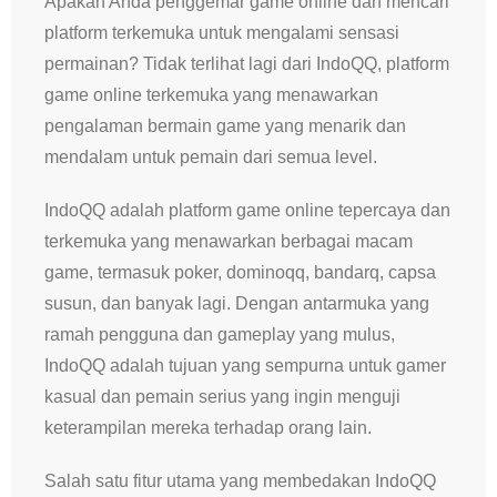
Apakah Anda penggemar game online dan mencari
platform terkemuka untuk mengalami sensasi
permainan? Tidak terlihat lagi dari IndoQQ, platform
game online terkemuka yang menawarkan
pengalaman bermain game yang menarik dan
mendalam untuk pemain dari semua level.
IndoQQ adalah platform game online tepercaya dan
terkemuka yang menawarkan berbagai macam
game, termasuk poker, dominoqq, bandarq, capsa
susun, dan banyak lagi. Dengan antarmuka yang
ramah pengguna dan gameplay yang mulus,
IndoQQ adalah tujuan yang sempurna untuk gamer
kasual dan pemain serius yang ingin menguji
keterampilan mereka terhadap orang lain.
Salah satu fitur utama yang membedakan IndoQQ