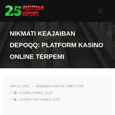
Skip
to
content
NIKMATI KEAJAIBAN
DEPOQQ: PLATFORM KASINO
ONLINE TERPEMI
MAY 11, 2025
ADMIN@25-MINUTE-TIMER.COM
CASINO
,
POKER
,
SLOT
CASINO
,
PKV GAMES
,
SLOT