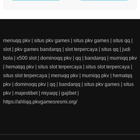
menuqq pkv
|
situs pkv games
|
situs pkv games
|
situs qq
|
slot
|
pkv games bandarqq
|
slot terpercaya
|
situs qq
|
judi
bola
|
x500 slot
|
dominoqq pkv
|
qq
|
bandarqq
|
murniqq pkv
|
hematqq pkv
|
situs slot terpercaya
|
situs slot terpercaya
|
situs slot terpercaya
|
menuqq pkv
|
murniqq pkv
|
hematqq
pkv
|
dominoqq pkv
|
qq
|
bandarqq
|
situs pkv games
|
situs
pkv
|
majestibet
|
miyaqq
|
gajibet
|
https://ahliqq.pkvgamesresmi.org/