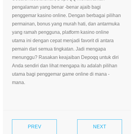
pengalaman yang benar -benar ajaib bagi
penggemar kasino online. Dengan berbagai pilihan
permainan, bonus yang murah hati, dan antarmuka
yang ramah pengguna, platform kasino online
utama ini dengan cepat menjadi favorit di antara
pemain dari semua tingkatan. Jadi mengapa
menunggu? Rasakan keajaiban Depoqq untuk diri
Anda sendiri dan lihat mengapa itu adalah pilihan
utama bagi penggemar game online di mana -
mana.
PREV
NEXT