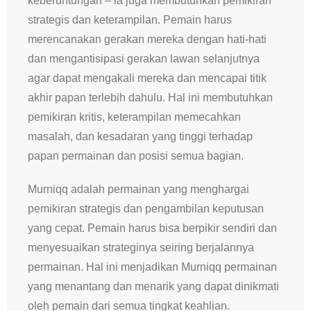
keberuntungan – ia juga membutuhkan pemikiran
strategis dan keterampilan. Pemain harus
merencanakan gerakan mereka dengan hati-hati
dan mengantisipasi gerakan lawan selanjutnya
agar dapat mengakali mereka dan mencapai titik
akhir papan terlebih dahulu. Hal ini membutuhkan
pemikiran kritis, keterampilan memecahkan
masalah, dan kesadaran yang tinggi terhadap
papan permainan dan posisi semua bagian.
Murniqq adalah permainan yang menghargai
pemikiran strategis dan pengambilan keputusan
yang cepat. Pemain harus bisa berpikir sendiri dan
menyesuaikan strateginya seiring berjalannya
permainan. Hal ini menjadikan Murniqq permainan
yang menantang dan menarik yang dapat dinikmati
oleh pemain dari semua tingkat keahlian.