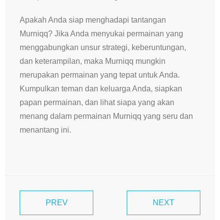
Apakah Anda siap menghadapi tantangan
Murniqq? Jika Anda menyukai permainan yang
menggabungkan unsur strategi, keberuntungan,
dan keterampilan, maka Murniqq mungkin
merupakan permainan yang tepat untuk Anda.
Kumpulkan teman dan keluarga Anda, siapkan
papan permainan, dan lihat siapa yang akan
menang dalam permainan Murniqq yang seru dan
menantang ini.
PREV
NEXT