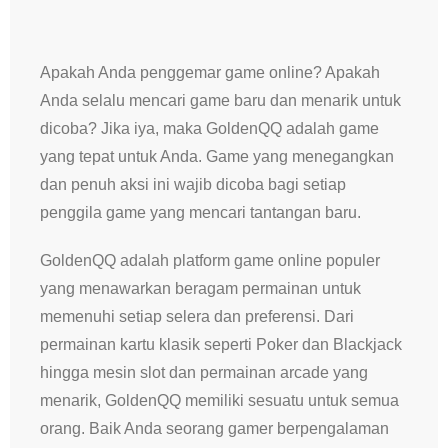
Apakah Anda penggemar game online? Apakah
Anda selalu mencari game baru dan menarik untuk
dicoba? Jika iya, maka GoldenQQ adalah game
yang tepat untuk Anda. Game yang menegangkan
dan penuh aksi ini wajib dicoba bagi setiap
penggila game yang mencari tantangan baru.
GoldenQQ adalah platform game online populer
yang menawarkan beragam permainan untuk
memenuhi setiap selera dan preferensi. Dari
permainan kartu klasik seperti Poker dan Blackjack
hingga mesin slot dan permainan arcade yang
menarik, GoldenQQ memiliki sesuatu untuk semua
orang. Baik Anda seorang gamer berpengalaman