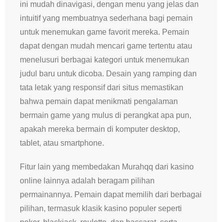
ini mudah dinavigasi, dengan menu yang jelas dan
intuitif yang membuatnya sederhana bagi pemain
untuk menemukan game favorit mereka. Pemain
dapat dengan mudah mencari game tertentu atau
menelusuri berbagai kategori untuk menemukan
judul baru untuk dicoba. Desain yang ramping dan
tata letak yang responsif dari situs memastikan
bahwa pemain dapat menikmati pengalaman
bermain game yang mulus di perangkat apa pun,
apakah mereka bermain di komputer desktop,
tablet, atau smartphone.
Fitur lain yang membedakan Murahqq dari kasino
online lainnya adalah beragam pilihan
permainannya. Pemain dapat memilih dari berbagai
pilihan, termasuk klasik kasino populer seperti