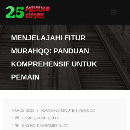
Skip
to
content
MENJELAJAHI FITUR
MURAHQQ: PANDUAN
KOMPREHENSIF UNTUK
PEMAIN
MAR 22, 2025
ADMIN@25-MINUTE-TIMER.COM
CASINO
,
POKER
,
SLOT
CASINO
,
PKV GAMES
,
SLOT