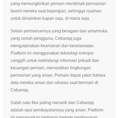
yang memungkinkan pemain menikmati permainan
favorit mereka saat bepergian, sehingga nyaman
untuk dimainkan kapan saja, di mana saja.
Selain permainannya yang beragam dan antarmuka
yang ramah pengguna, Cebanqq juga
mengutamakan keamanan dan keselamatan.
Platform ini menggunakan teknologi enkripsi
canggih untuk melindungi informasi pribadi dan
keuangan pemain, memastikan lingkungan
permainan yang aman. Pemain dapat yakin bahwa
data mereka aman dan rahasia saat bermain di
Cebanqq.
Salah satu fitur paling menarik dari Cebanqq
adalah opsi pembayarannya yang aman. Platform
ini menawarkan berbagai metode pembayaran,