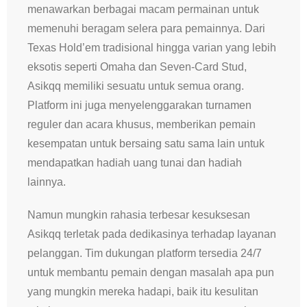
menawarkan berbagai macam permainan untuk
memenuhi beragam selera para pemainnya. Dari
Texas Hold’em tradisional hingga varian yang lebih
eksotis seperti Omaha dan Seven-Card Stud,
Asikqq memiliki sesuatu untuk semua orang.
Platform ini juga menyelenggarakan turnamen
reguler dan acara khusus, memberikan pemain
kesempatan untuk bersaing satu sama lain untuk
mendapatkan hadiah uang tunai dan hadiah
lainnya.
Namun mungkin rahasia terbesar kesuksesan
Asikqq terletak pada dedikasinya terhadap layanan
pelanggan. Tim dukungan platform tersedia 24/7
untuk membantu pemain dengan masalah apa pun
yang mungkin mereka hadapi, baik itu kesulitan