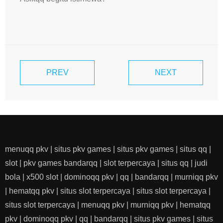
PREV
NEXT
menuqq pkv
|
situs pkv games
|
situs pkv games
|
situs qq
|
slot
|
pkv games bandarqq
|
slot terpercaya
|
situs qq
|
judi
bola
|
x500 slot
|
dominoqq pkv
|
qq
|
bandarqq
|
murniqq pkv
|
hematqq pkv
|
situs slot terpercaya
|
situs slot terpercaya
|
situs slot terpercaya
|
menuqq pkv
|
murniqq pkv
|
hematqq
pkv
|
dominoqq pkv
|
qq
|
bandarqq
|
situs pkv games
|
situs