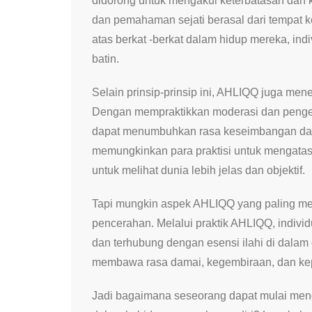
didorong untuk mengakui keterbatasan dan
dan pemahaman sejati berasal dari tempat 
atas berkat -berkat dalam hidup mereka, i
batin.
Selain prinsip-prinsip ini, AHLIQQ juga mene
Dengan mempraktikkan moderasi dan penge
dapat menumbuhkan rasa keseimbangan dan ha
memungkinkan para praktisi untuk mengata
untuk melihat dunia lebih jelas dan objektif.
Tapi mungkin aspek AHLIQQ yang paling men
pencerahan. Melalui praktik AHLIQQ, indivi
dan terhubung dengan esensi ilahi di dalam d
membawa rasa damai, kegembiraan, dan k
Jadi bagaimana seseorang dapat mulai meng