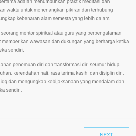
pertama adalah menumbuhkan praktik meditasi dan
gkan waktu untuk menenangkan pikiran dan terhubung
ngungkap kebenaran alam semesta yang lebih dalam.
n seorang mentor spiritual atau guru yang berpengalaman
pat memberikan wawasan dan dukungan yang berharga ketika
eka sendiri.
lanan penemuan diri dan transformasi diri seumur hidup.
, kerendahan hati, rasa terima kasih, dan disiplin diri,
Ahliqq dan mengungkap kebijaksanaan yang mendalam dan
a sendiri.
NEXT