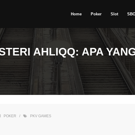
Home
Poker
Slot
SBO
TERI AHLIQQ: APA YAN
POKER
PKV GAMES