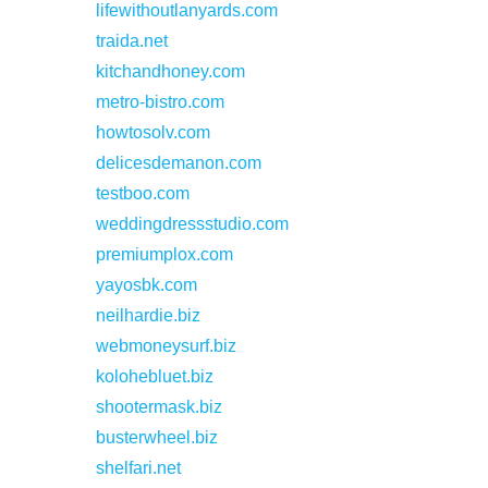
lifewithoutlanyards.com
traida.net
kitchandhoney.com
metro-bistro.com
howtosolv.com
delicesdemanon.com
testboo.com
weddingdressstudio.com
premiumplox.com
yayosbk.com
neilhardie.biz
webmoneysurf.biz
kolohebluet.biz
shootermask.biz
busterwheel.biz
shelfari.net