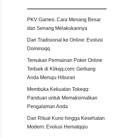
PKV Games: Cara Menang Besar
dan Senang Melakukannya
Dari Tradisional ke Online: Evolusi
Dominoqq
Temukan Permainan Poker Online
Terbaik di Klikqq.com: Gerbang
Anda Menuju Hiburan
Membuka Kekuatan Tokeqq:
Panduan untuk Memaksimalkan
Pengalaman Anda
Dari Ritual Kuno hingga Kesehatan
Modern: Evolusi Hematqqiu