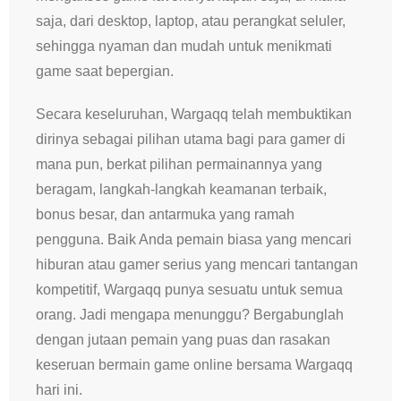
saja, dari desktop, laptop, atau perangkat seluler,
sehingga nyaman dan mudah untuk menikmati
game saat bepergian.
Secara keseluruhan, Wargaqq telah membuktikan
dirinya sebagai pilihan utama bagi para gamer di
mana pun, berkat pilihan permainannya yang
beragam, langkah-langkah keamanan terbaik,
bonus besar, dan antarmuka yang ramah
pengguna. Baik Anda pemain biasa yang mencari
hiburan atau gamer serius yang mencari tantangan
kompetitif, Wargaqq punya sesuatu untuk semua
orang. Jadi mengapa menunggu? Bergabunglah
dengan jutaan pemain yang puas dan rasakan
keseruan bermain game online bersama Wargaqq
hari ini.