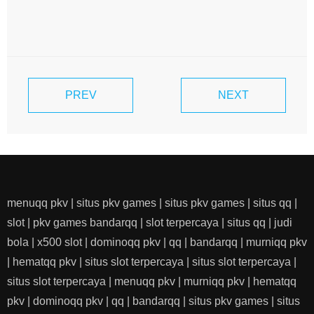
PREV
NEXT
menuqq pkv
|
situs pkv games
|
situs pkv games
|
situs qq
|
slot
|
pkv games bandarqq
|
slot terpercaya
|
situs qq
|
judi
bola
|
x500 slot
|
dominoqq pkv
|
qq
|
bandarqq
|
murniqq pkv
|
hematqq pkv
|
situs slot terpercaya
|
situs slot terpercaya
|
situs slot terpercaya
|
menuqq pkv
|
murniqq pkv
|
hematqq
pkv
|
dominoqq pkv
|
qq
|
bandarqq
|
situs pkv games
|
situs