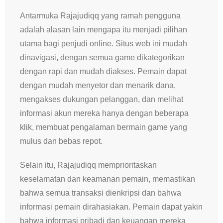
Antarmuka Rajajudiqq yang ramah pengguna
adalah alasan lain mengapa itu menjadi pilihan
utama bagi penjudi online. Situs web ini mudah
dinavigasi, dengan semua game dikategorikan
dengan rapi dan mudah diakses. Pemain dapat
dengan mudah menyetor dan menarik dana,
mengakses dukungan pelanggan, dan melihat
informasi akun mereka hanya dengan beberapa
klik, membuat pengalaman bermain game yang
mulus dan bebas repot.
Selain itu, Rajajudiqq memprioritaskan
keselamatan dan keamanan pemain, memastikan
bahwa semua transaksi dienkripsi dan bahwa
informasi pemain dirahasiakan. Pemain dapat yakin
bahwa informasi pribadi dan keuangan mereka