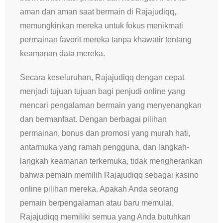
aman dan aman saat bermain di Rajajudiqq,
memungkinkan mereka untuk fokus menikmati
permainan favorit mereka tanpa khawatir tentang
keamanan data mereka.
Secara keseluruhan, Rajajudiqq dengan cepat
menjadi tujuan tujuan bagi penjudi online yang
mencari pengalaman bermain yang menyenangkan
dan bermanfaat. Dengan berbagai pilihan
permainan, bonus dan promosi yang murah hati,
antarmuka yang ramah pengguna, dan langkah-
langkah keamanan terkemuka, tidak mengherankan
bahwa pemain memilih Rajajudiqq sebagai kasino
online pilihan mereka. Apakah Anda seorang
pemain berpengalaman atau baru memulai,
Rajajudiqq memiliki semua yang Anda butuhkan