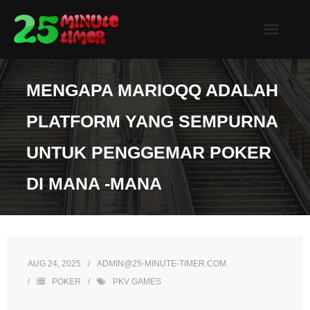
Skip
to
content
MENGAPA MARIOQQ ADALAH
PLATFORM YANG SEMPURNA
UNTUK PENGGEMAR POKER
DI MANA -MANA
AUG 24, 2025
ADMIN@25-MINUTE-TIMER.COM
POKER
PKV GAMES