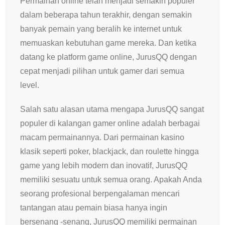
Permainan online telah menjadi semakin populer
dalam beberapa tahun terakhir, dengan semakin
banyak pemain yang beralih ke internet untuk
memuaskan kebutuhan game mereka. Dan ketika
datang ke platform game online, JurusQQ dengan
cepat menjadi pilihan untuk gamer dari semua
level.
Salah satu alasan utama mengapa JurusQQ sangat
populer di kalangan gamer online adalah berbagai
macam permainannya. Dari permainan kasino
klasik seperti poker, blackjack, dan roulette hingga
game yang lebih modern dan inovatif, JurusQQ
memiliki sesuatu untuk semua orang. Apakah Anda
seorang profesional berpengalaman mencari
tantangan atau pemain biasa hanya ingin
bersenang -senang, JurusQQ memiliki permainan