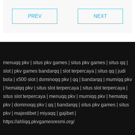
PREV
NEXT
menuqq pkv
|
situs pkv games
|
situs pkv games
|
situs qq
|
slot
|
pkv games bandarqq
|
slot terpercaya
|
situs qq
|
judi
bola
|
x500 slot
|
dominoqq pkv
|
qq
|
bandarqq
|
murniqq pkv
|
hematqq pkv
|
situs slot terpercaya
|
situs slot terpercaya
|
situs slot terpercaya
|
menuqq pkv
|
murniqq pkv
|
hematqq
pkv
|
dominoqq pkv
|
qq
|
bandarqq
|
situs pkv games
|
situs
pkv
|
majestibet
|
miyaqq
|
gajibet
|
https://ahliqq.pkvgamesresmi.org/