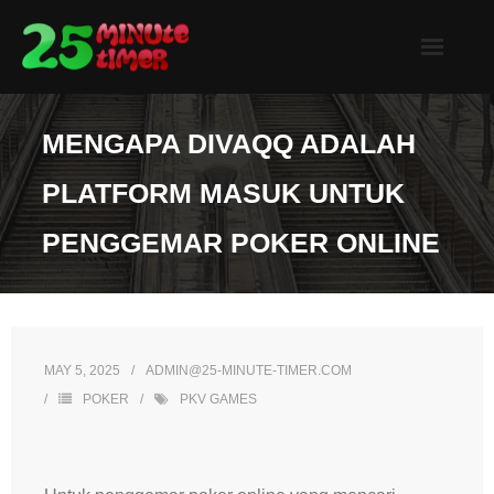
Skip
to
content
MENGAPA DIVAQQ ADALAH
PLATFORM MASUK UNTUK
PENGGEMAR POKER ONLINE
MAY 5, 2025
ADMIN@25-MINUTE-TIMER.COM
POKER
PKV GAMES