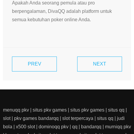
Apakah Anda seorang pemula atau pro
berpengalaman, DivaQQ adalah platform untuk
semua kebutuhan poker online Anda.
PREV
NEXT
menuqq pkv
|
situs pkv games
|
situs pkv games
|
situs qq
|
slot
|
pkv games bandarqq
|
slot terpercaya
|
situs qq
|
judi
bola
|
x500 slot
|
dominoqq pkv
|
qq
|
bandarqq
|
murniqq pkv