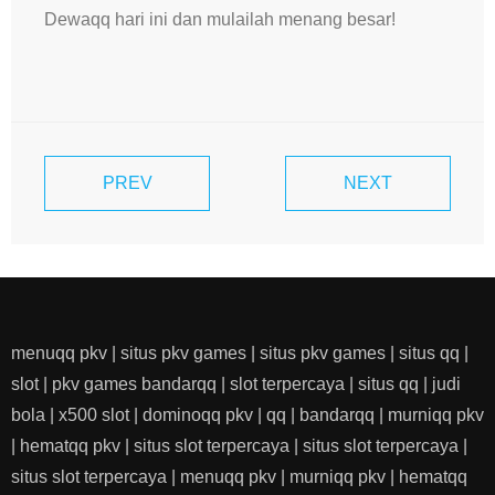
Dewaqq hari ini dan mulailah menang besar!
PREV
NEXT
menuqq pkv
|
situs pkv games
|
situs pkv games
|
situs qq
|
slot
|
pkv games bandarqq
|
slot terpercaya
|
situs qq
|
judi
bola
|
x500 slot
|
dominoqq pkv
|
qq
|
bandarqq
|
murniqq pkv
|
hematqq pkv
|
situs slot terpercaya
|
situs slot terpercaya
|
situs slot terpercaya
|
menuqq pkv
|
murniqq pkv
|
hematqq