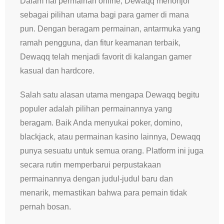
Dalam hal permainan online, Dewaqq menonjol
sebagai pilihan utama bagi para gamer di mana
pun. Dengan beragam permainan, antarmuka yang
ramah pengguna, dan fitur keamanan terbaik,
Dewaqq telah menjadi favorit di kalangan gamer
kasual dan hardcore.
Salah satu alasan utama mengapa Dewaqq begitu
populer adalah pilihan permainannya yang
beragam. Baik Anda menyukai poker, domino,
blackjack, atau permainan kasino lainnya, Dewaqq
punya sesuatu untuk semua orang. Platform ini juga
secara rutin memperbarui perpustakaan
permainannya dengan judul-judul baru dan
menarik, memastikan bahwa para pemain tidak
pernah bosan.