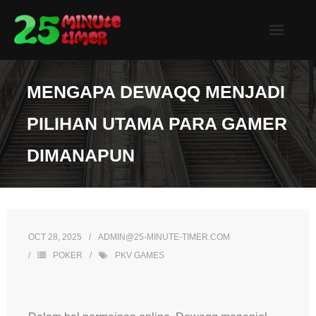
Skip
to
content
MENGAPA DEWAQQ MENJADI
PILIHAN UTAMA PARA GAMER
DIMANAPUN
OCT 28, 2025
ADMIN@25-MINUTE-TIMER.COM
POKER
PKV GAMES