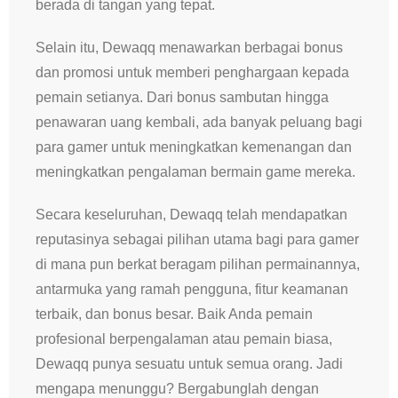
berada di tangan yang tepat.
Selain itu, Dewaqq menawarkan berbagai bonus
dan promosi untuk memberi penghargaan kepada
pemain setianya. Dari bonus sambutan hingga
penawaran uang kembali, ada banyak peluang bagi
para gamer untuk meningkatkan kemenangan dan
meningkatkan pengalaman bermain game mereka.
Secara keseluruhan, Dewaqq telah mendapatkan
reputasinya sebagai pilihan utama bagi para gamer
di mana pun berkat beragam pilihan permainannya,
antarmuka yang ramah pengguna, fitur keamanan
terbaik, dan bonus besar. Baik Anda pemain
profesional berpengalaman atau pemain biasa,
Dewaqq punya sesuatu untuk semua orang. Jadi
mengapa menunggu? Bergabunglah dengan