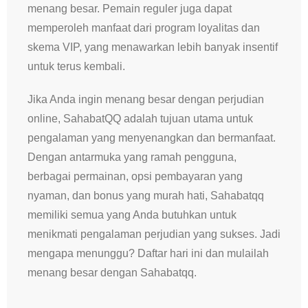
menang besar. Pemain reguler juga dapat
memperoleh manfaat dari program loyalitas dan
skema VIP, yang menawarkan lebih banyak insentif
untuk terus kembali.
Jika Anda ingin menang besar dengan perjudian
online, SahabatQQ adalah tujuan utama untuk
pengalaman yang menyenangkan dan bermanfaat.
Dengan antarmuka yang ramah pengguna,
berbagai permainan, opsi pembayaran yang
nyaman, dan bonus yang murah hati, Sahabatqq
memiliki semua yang Anda butuhkan untuk
menikmati pengalaman perjudian yang sukses. Jadi
mengapa menunggu? Daftar hari ini dan mulailah
menang besar dengan Sahabatqq.