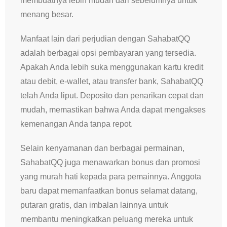
membuatnya lebih mudah dari sebelumnya untuk
menang besar.
Manfaat lain dari perjudian dengan SahabatQQ
adalah berbagai opsi pembayaran yang tersedia.
Apakah Anda lebih suka menggunakan kartu kredit
atau debit, e-wallet, atau transfer bank, SahabatQQ
telah Anda liput. Deposito dan penarikan cepat dan
mudah, memastikan bahwa Anda dapat mengakses
kemenangan Anda tanpa repot.
Selain kenyamanan dan berbagai permainan,
SahabatQQ juga menawarkan bonus dan promosi
yang murah hati kepada para pemainnya. Anggota
baru dapat memanfaatkan bonus selamat datang,
putaran gratis, dan imbalan lainnya untuk
membantu meningkatkan peluang mereka untuk