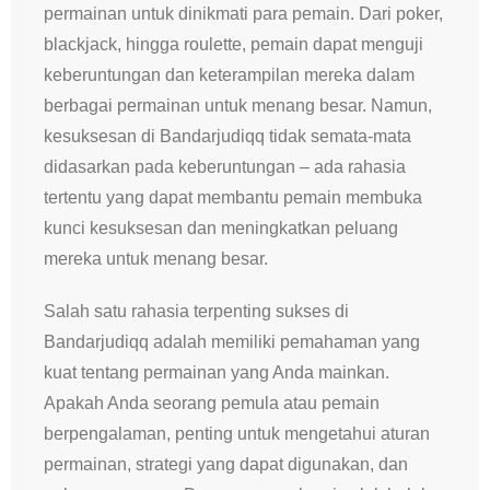
permainan untuk dinikmati para pemain. Dari poker,
blackjack, hingga roulette, pemain dapat menguji
keberuntungan dan keterampilan mereka dalam
berbagai permainan untuk menang besar. Namun,
kesuksesan di Bandarjudiqq tidak semata-mata
didasarkan pada keberuntungan – ada rahasia
tertentu yang dapat membantu pemain membuka
kunci kesuksesan dan meningkatkan peluang
mereka untuk menang besar.
Salah satu rahasia terpenting sukses di
Bandarjudiqq adalah memiliki pemahaman yang
kuat tentang permainan yang Anda mainkan.
Apakah Anda seorang pemula atau pemain
berpengalaman, penting untuk mengetahui aturan
permainan, strategi yang dapat digunakan, dan