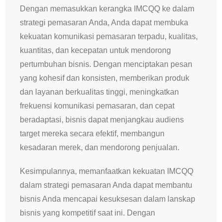
Dengan memasukkan kerangka IMCQQ ke dalam
strategi pemasaran Anda, Anda dapat membuka
kekuatan komunikasi pemasaran terpadu, kualitas,
kuantitas, dan kecepatan untuk mendorong
pertumbuhan bisnis. Dengan menciptakan pesan
yang kohesif dan konsisten, memberikan produk
dan layanan berkualitas tinggi, meningkatkan
frekuensi komunikasi pemasaran, dan cepat
beradaptasi, bisnis dapat menjangkau audiens
target mereka secara efektif, membangun
kesadaran merek, dan mendorong penjualan.
Kesimpulannya, memanfaatkan kekuatan IMCQQ
dalam strategi pemasaran Anda dapat membantu
bisnis Anda mencapai kesuksesan dalam lanskap
bisnis yang kompetitif saat ini. Dengan