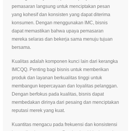
pemasaran langsung untuk menciptakan pesan
yang kohesif dan konsisten yang dapat diterima
konsumen. Dengan menggunakan IMC, bisnis
dapat memastikan bahwa upaya pemasaran
mereka selaras dan bekerja sama menuju tujuan
bersama.
Kualitas adalah komponen kunci lain dari kerangka
IMCQQ. Penting bagi bisnis untuk memberikan
produk dan layanan berkualitas tinggi untuk
membangun kepercayaan dan loyalitas pelanggan.
Dengan berfokus pada kualitas, bisnis dapat
membedakan dirinya dari pesaing dan menciptakan
reputasi merek yang kuat.
Kuantitas mengacu pada frekuensi dan konsistensi