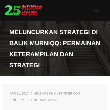
Skip
to
content
MELUNCURKAN STRATEGI DI
BALIK MURNIQQ: PERMAINAN
KETERAMPILAN DAN
STRATEGI
APR 21, 2025
ADMIN@25-MINUTE-TIMER.COM
POKER
PKV GAMES