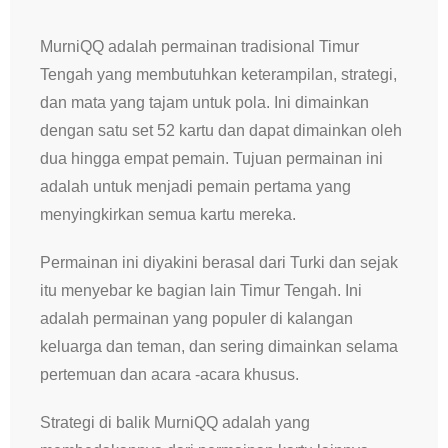
MurniQQ adalah permainan tradisional Timur
Tengah yang membutuhkan keterampilan, strategi,
dan mata yang tajam untuk pola. Ini dimainkan
dengan satu set 52 kartu dan dapat dimainkan oleh
dua hingga empat pemain. Tujuan permainan ini
adalah untuk menjadi pemain pertama yang
menyingkirkan semua kartu mereka.
Permainan ini diyakini berasal dari Turki dan sejak
itu menyebar ke bagian lain Timur Tengah. Ini
adalah permainan yang populer di kalangan
keluarga dan teman, dan sering dimainkan selama
pertemuan dan acara -acara khusus.
Strategi di balik MurniQQ adalah yang