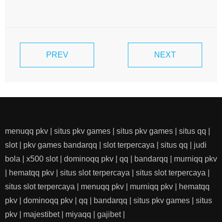
PREV
NEXT
menuqq pkv
|
situs pkv games
|
situs pkv games
|
situs qq
|
slot
|
pkv games bandarqq
|
slot terpercaya
|
situs qq
|
judi
bola
|
x500 slot
|
dominoqq pkv
|
qq
|
bandarqq
|
murniqq pkv
|
hematqq pkv
|
situs slot terpercaya
|
situs slot terpercaya
|
situs slot terpercaya
|
menuqq pkv
|
murniqq pkv
|
hematqq
pkv
|
dominoqq pkv
|
qq
|
bandarqq
|
situs pkv games
|
situs
pkv
|
majestibet
|
miyaqq
|
gajibet
|