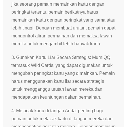
jika seorang pemain memainkan kartu dengan
peringkat tertentu, pemain berikutnya harus
memainkan kartu dengan peringkat yang sama atau
lebih tinggi. Dengan membuat urutan, pemain dapat
mengontrol aliran permainan dan memaksa lawan
mereka untuk mengambil lebih banyak kartu.
3. Gunakan Kartu Liar Secara Strategis: MurniQQ
termasuk Wild Cards, yang dapat digunakan untuk
mengubah peringkat kartu yang dimainkan. Pemain
harus menggunakan kartu liar secara strategis
untuk mengganggu urutan lawan mereka dan
mendapatkan keuntungan dalam permainan.
4. Melacak kartu di tangan Anda: penting bagi
pemain untuk melacak kartu di tangan mereka dan
merencanakan gerakan mereka. Dengan menyusun