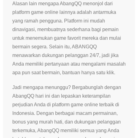
Alasan lain mengapa AbangQQ menonjol dari
platform game online lainnya adalah antarmuka
yang ramah pengguna. Platform ini mudah
dinavigasi, membuatnya sederhana bagi pemain
untuk menemukan game favorit mereka dan mulai
bermain segera. Selain itu, ABANGQQ
menawarkan dukungan pelanggan 24/7, jadi jika
Anda memiliki pertanyaan atau mengalami masalah
apa pun saat bermain, bantuan hanya satu klik.
Jadi mengapa menunggu? Bergabunglah dengan
AbangQQ hari ini dan lepaskan keterampilan
perjudian Anda di platform game online terbaik di
Indonesia. Dengan berbagai macam permainan,
bonus yang murah hati, dan dukungan pelanggan
terkemuka, AbangQQ memiliki semua yang Anda