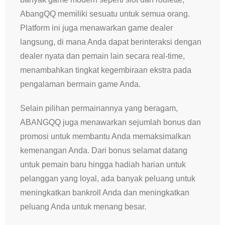
AbangQQ memiliki sesuatu untuk semua orang.
Platform ini juga menawarkan game dealer
langsung, di mana Anda dapat berinteraksi dengan
dealer nyata dan pemain lain secara real-time,
menambahkan tingkat kegembiraan ekstra pada
pengalaman bermain game Anda.
Selain pilihan permainannya yang beragam,
ABANGQQ juga menawarkan sejumlah bonus dan
promosi untuk membantu Anda memaksimalkan
kemenangan Anda. Dari bonus selamat datang
untuk pemain baru hingga hadiah harian untuk
pelanggan yang loyal, ada banyak peluang untuk
meningkatkan bankroll Anda dan meningkatkan
peluang Anda untuk menang besar.