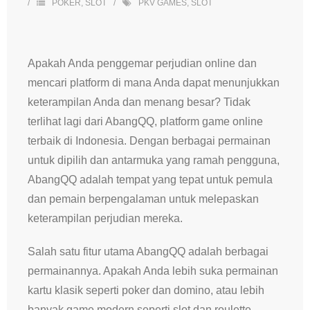
POKER
,
SLOT
PKV GAMES
,
SLOT
Apakah Anda penggemar perjudian online dan
mencari platform di mana Anda dapat menunjukkan
keterampilan Anda dan menang besar? Tidak
terlihat lagi dari AbangQQ, platform game online
terbaik di Indonesia. Dengan berbagai permainan
untuk dipilih dan antarmuka yang ramah pengguna,
AbangQQ adalah tempat yang tepat untuk pemula
dan pemain berpengalaman untuk melepaskan
keterampilan perjudian mereka.
Salah satu fitur utama AbangQQ adalah berbagai
permainannya. Apakah Anda lebih suka permainan
kartu klasik seperti poker dan domino, atau lebih
banyak game modern seperti slot dan roulette,