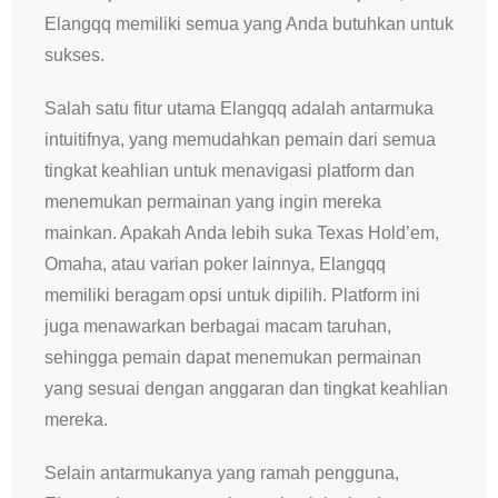
Elangqq memiliki semua yang Anda butuhkan untuk
sukses.
Salah satu fitur utama Elangqq adalah antarmuka
intuitifnya, yang memudahkan pemain dari semua
tingkat keahlian untuk menavigasi platform dan
menemukan permainan yang ingin mereka
mainkan. Apakah Anda lebih suka Texas Hold’em,
Omaha, atau varian poker lainnya, Elangqq
memiliki beragam opsi untuk dipilih. Platform ini
juga menawarkan berbagai macam taruhan,
sehingga pemain dapat menemukan permainan
yang sesuai dengan anggaran dan tingkat keahlian
mereka.
Selain antarmukanya yang ramah pengguna,