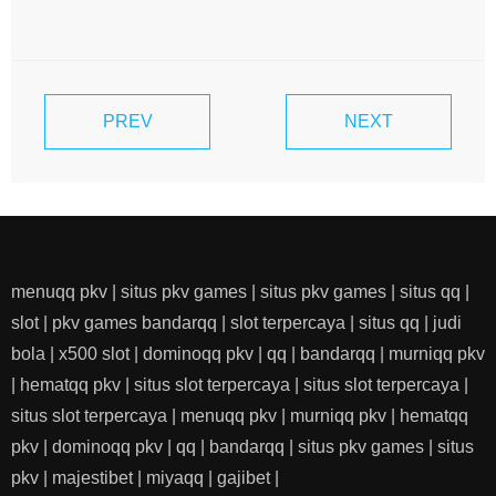
PREV
NEXT
menuqq pkv
|
situs pkv games
|
situs pkv games
|
situs qq
|
slot
|
pkv games bandarqq
|
slot terpercaya
|
situs qq
|
judi
bola
|
x500 slot
|
dominoqq pkv
|
qq
|
bandarqq
|
murniqq pkv
|
hematqq pkv
|
situs slot terpercaya
|
situs slot terpercaya
|
situs slot terpercaya
|
menuqq pkv
|
murniqq pkv
|
hematqq
pkv
|
dominoqq pkv
|
qq
|
bandarqq
|
situs pkv games
|
situs
pkv
|
majestibet
|
miyaqq
|
gajibet
|