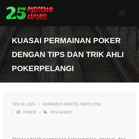
Skip
to
content
KUASAI PERMAINAN POKER
DENGAN TIPS DAN TRIK AHLI
POKERPELANGI
FEB 18, 2025
ADMIN@25-MINUTE-TIMER.COM
POKER
PKV GAMES