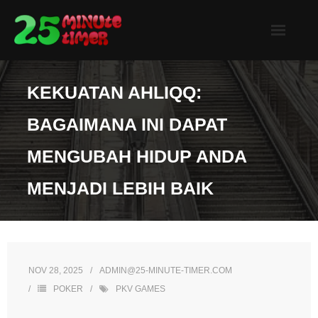
Skip
to
content
KEKUATAN AHLIQQ:
BAGAIMANA INI DAPAT
MENGUBAH HIDUP ANDA
MENJADI LEBIH BAIK
NOV 28, 2025
ADMIN@25-MINUTE-TIMER.COM
POKER
PKV GAMES