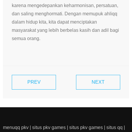
karena mengedepankan keharmonisan, persatuan,
dan saling menghormati. Dengan memupuk ahliqq
dalam hidup kita, kita dapat menciptakan
masyarakat yang lebih berbelas kasih dan adil bagi
semua orang.
PREV
NEXT
menuqq pkv
|
situs pkv games
|
situs pkv games
|
situs qq
|