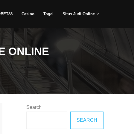
BET88
Casino
Togel
Situs Judi Online
E ONLINE
Search
SEARCH