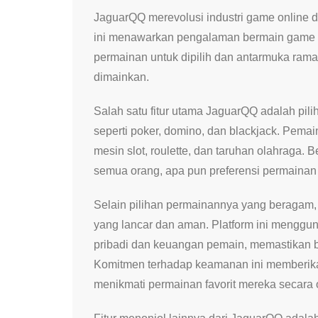
JaguarQQ merevolusi industri game online d
ini menawarkan pengalaman bermain game o
permainan untuk dipilih dan antarmuka ra
dimainkan.
Salah satu fitur utama JaguarQQ adalah pili
seperti poker, domino, dan blackjack. Pemai
mesin slot, roulette, dan taruhan olahraga. 
semua orang, apa pun preferensi permainan
Selain pilihan permainannya yang beraga
yang lancar dan aman. Platform ini menggun
pribadi dan keuangan pemain, memastikan b
Komitmen terhadap keamanan ini memberika
menikmati permainan favorit mereka secara 