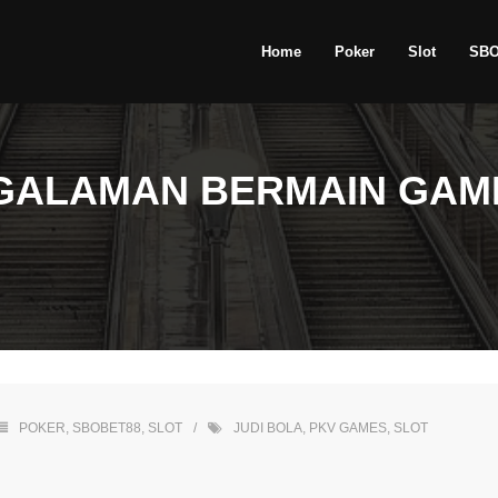
Home
Poker
Slot
SBO
GALAMAN BERMAIN GAM
POKER
,
SBOBET88
,
SLOT
JUDI BOLA
,
PKV GAMES
,
SLOT