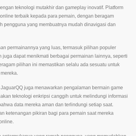
engan teknologi mutakhir dan gameplay inovatif. Platform
nline terbaik kepada para pemain, dengan beragam
mah pengguna yang membuatnya mudah dinavigasi dan
han permainannya yang luas, termasuk pilihan populer
n juga dapat menikmati berbagai permainan lainnya, seperti
Beragam pilihan ini memastikan selalu ada sesuatu untuk
 mereka.
m, JaguarQQ juga menawarkan pengalaman bermain game
akan teknologi enkripsi canggih untuk melindungi informasi
ahwa data mereka aman dan terlindungi setiap saat.
n ketenangan pikiran bagi para pemain saat mereka
online.