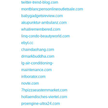
twitter-trend-blog.com
montblancpensonlineoutletsale.com
babygadgetsreview.com
akupunktur-ambulanz.com
whatiremembered.com
linq-condo-beautyworld.com
ebyt.cc
chaindaohang.com
drmarkbuddha.com
lg-air-conditioning-
maintenance.com
infoorator.com
novte.com
7hpizzaeasternmarket.com
hollaendisches-viertel.com
proengine-ultra24.com