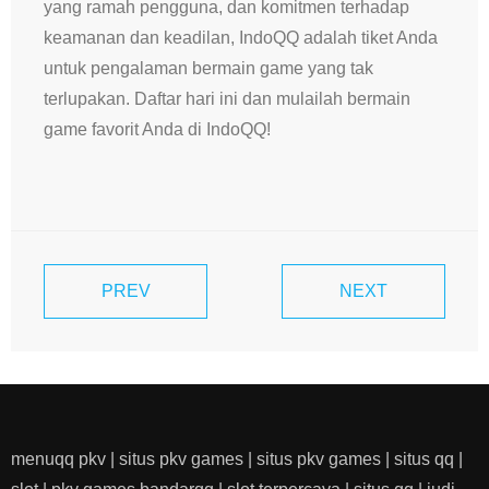
yang ramah pengguna, dan komitmen terhadap
keamanan dan keadilan, IndoQQ adalah tiket Anda
untuk pengalaman bermain game yang tak
terlupakan. Daftar hari ini dan mulailah bermain
game favorit Anda di IndoQQ!
PREV
NEXT
menuqq pkv
|
situs pkv games
|
situs pkv games
|
situs qq
|