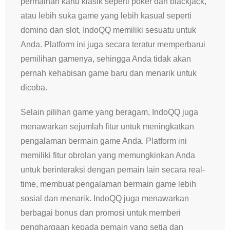
permainan kartu klasik seperti poker dan blackjack,
atau lebih suka game yang lebih kasual seperti
domino dan slot, IndoQQ memiliki sesuatu untuk
Anda. Platform ini juga secara teratur memperbarui
pemilihan gamenya, sehingga Anda tidak akan
pernah kehabisan game baru dan menarik untuk
dicoba.
Selain pilihan game yang beragam, IndoQQ juga
menawarkan sejumlah fitur untuk meningkatkan
pengalaman bermain game Anda. Platform ini
memiliki fitur obrolan yang memungkinkan Anda
untuk berinteraksi dengan pemain lain secara real-
time, membuat pengalaman bermain game lebih
sosial dan menarik. IndoQQ juga menawarkan
berbagai bonus dan promosi untuk memberi
penghargaan kepada pemain yang setia dan