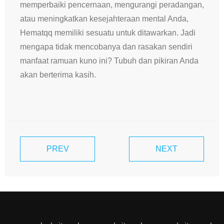
memperbaiki pencernaan, mengurangi peradangan,
atau meningkatkan kesejahteraan mental Anda,
Hematqq memiliki sesuatu untuk ditawarkan. Jadi
mengapa tidak mencobanya dan rasakan sendiri
manfaat ramuan kuno ini? Tubuh dan pikiran Anda
akan berterima kasih.
PREV
NEXT