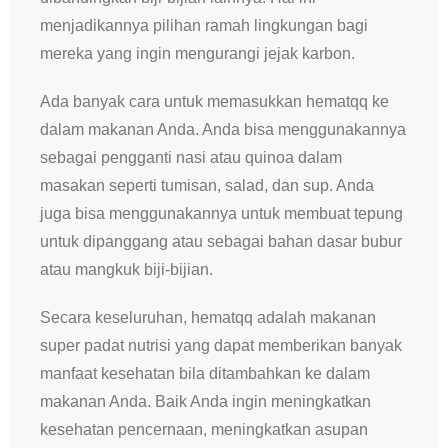
menjadikannya pilihan ramah lingkungan bagi
mereka yang ingin mengurangi jejak karbon.
Ada banyak cara untuk memasukkan hematqq ke
dalam makanan Anda. Anda bisa menggunakannya
sebagai pengganti nasi atau quinoa dalam
masakan seperti tumisan, salad, dan sup. Anda
juga bisa menggunakannya untuk membuat tepung
untuk dipanggang atau sebagai bahan dasar bubur
atau mangkuk biji-bijian.
Secara keseluruhan, hematqq adalah makanan
super padat nutrisi yang dapat memberikan banyak
manfaat kesehatan bila ditambahkan ke dalam
makanan Anda. Baik Anda ingin meningkatkan
kesehatan pencernaan, meningkatkan asupan