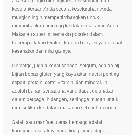
Jika Anda ingin meningkatkan kesehatan dan
kesejahteraan Anda secara keseluruhan, Anda
mungkin ingin mempertimbangkan untuk
menambahkan hematqq ke dalam makanan Anda.
Makanan super ini semakin populer dalam
beberapa tahun terakhir karena banyaknya manfaat
kesehatan dan nilai gizinya.
Hematqq, juga dikenal sebagai sorgum, adalah biji-
bijian bebas gluten yang kaya akan nutrisi penting
seperti protein, serat, vitamin, dan mineral. Ini
adalah bahan serbaguna yang dapat digunakan
dalam berbagai hidangan, sehingga mudah untuk
dimasukkan ke dalam makanan sehari-hari Anda.
Salah satu manfaat utama hematqq adalah
kandungan seratnya yang tinggi, yang dapat