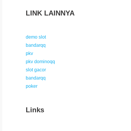
LINK LAINNYA
demo slot
bandarqq
pkv
pkv dominoqq
slot gacor
bandarqq
poker
Links