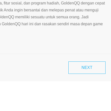
 fitur sosial, dan program hadiah, GoldenQQ dengan cepat
aik Anda ingin bersantai dan melepas penat atau menguji
ldenQQ memiliki sesuatu untuk semua orang. Jadi
oldenQQ hari ini dan rasakan sendiri masa depan game
NEXT