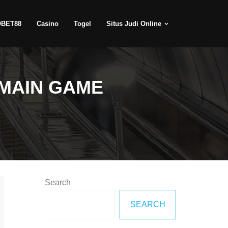
BET88
Casino
Togel
Situs Judi Online
RMAIN GAME
Search
SEARCH