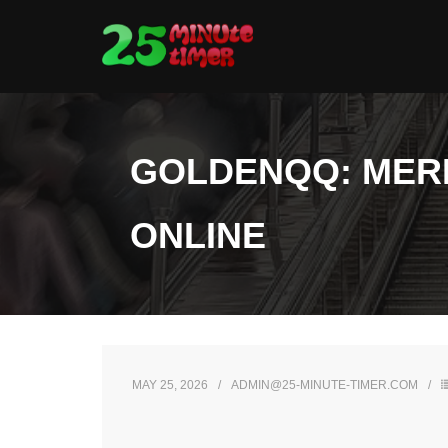
Skip
to
content
GOLDENQQ: MERE
ONLINE
MAY 25, 2026
ADMIN@25-MINUTE-TIMER.COM