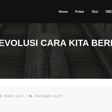
Home
Poker
Slot
SBO
VOLUSI CARA KITA BE
POKER
,
SLOT
PKV GAMES
,
SLOT