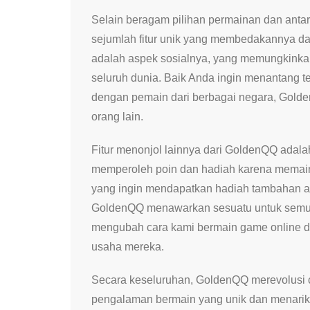
Selain beragam pilihan permainan dan an
sejumlah fitur unik yang membedakannya dari 
adalah aspek sosialnya, yang memungkinka
seluruh dunia. Baik Anda ingin menantang t
dengan pemain dari berbagai negara, Gol
orang lain.
Fitur menonjol lainnya dari GoldenQQ ada
memperoleh poin dan hadiah karena memain
yang ingin mendapatkan hadiah tambahan at
GoldenQQ menawarkan sesuatu untuk semua
mengubah cara kami bermain game online 
usaha mereka.
Secara keseluruhan, GoldenQQ merevolusi
pengalaman bermain yang unik dan menarik 