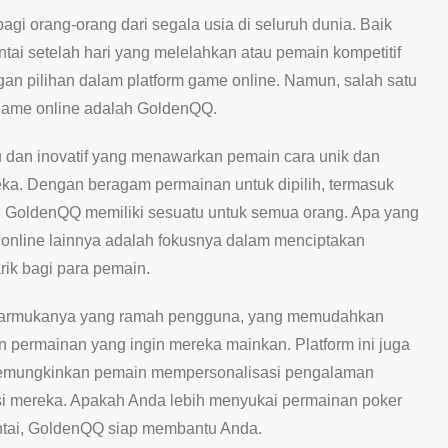
agi orang-orang dari segala usia di seluruh dunia. Baik
tai setelah hari yang melelahkan atau pemain kompetitif
ngan pilihan dalam platform game online. Namun, salah satu
 game online adalah GoldenQQ.
 dan inovatif yang menawarkan pemain cara unik dan
ka. Dengan beragam permainan untuk dipilih, termasuk
lot, GoldenQQ memiliki sesuatu untuk semua orang. Apa yang
nline lainnya adalah fokusnya dalam menciptakan
k bagi para pemain.
antarmukanya yang ramah pengguna, yang memudahkan
permainan yang ingin mereka mainkan. Platform ini juga
memungkinkan pemain mempersonalisasi pengalaman
si mereka. Apakah Anda lebih menyukai permainan poker
ntai, GoldenQQ siap membantu Anda.