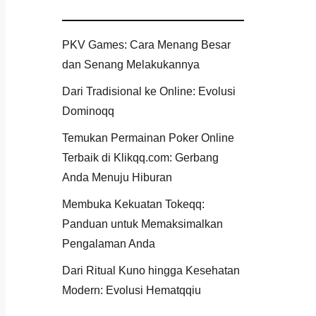
PKV Games: Cara Menang Besar
dan Senang Melakukannya
Dari Tradisional ke Online: Evolusi
Dominoqq
Temukan Permainan Poker Online
Terbaik di Klikqq.com: Gerbang
Anda Menuju Hiburan
Membuka Kekuatan Tokeqq:
Panduan untuk Memaksimalkan
Pengalaman Anda
Dari Ritual Kuno hingga Kesehatan
Modern: Evolusi Hematqqiu