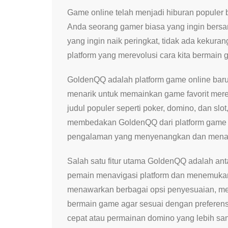
Game online telah menjadi hiburan populer b
Anda seorang gamer biasa yang ingin bersan
yang ingin naik peringkat, tidak ada kekura
platform yang merevolusi cara kita bermain
GoldenQQ adalah platform game online baru
menarik untuk memainkan game favorit mere
judul populer seperti poker, domino, dan s
membedakan GoldenQQ dari platform game o
pengalaman yang menyenangkan dan menari
Salah satu fitur utama GoldenQQ adalah 
pemain menavigasi platform dan menemukan 
menawarkan berbagai opsi penyesuaian, 
bermain game agar sesuai dengan preferen
cepat atau permainan domino yang lebih sa