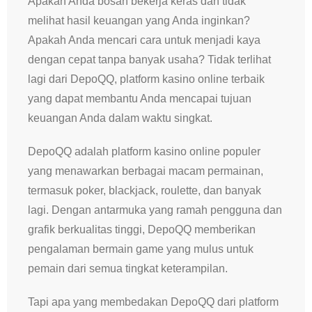
Apakah Anda bosan bekerja keras dan tidak
melihat hasil keuangan yang Anda inginkan?
Apakah Anda mencari cara untuk menjadi kaya
dengan cepat tanpa banyak usaha? Tidak terlihat
lagi dari DepoQQ, platform kasino online terbaik
yang dapat membantu Anda mencapai tujuan
keuangan Anda dalam waktu singkat.
DepoQQ adalah platform kasino online populer
yang menawarkan berbagai macam permainan,
termasuk poker, blackjack, roulette, dan banyak
lagi. Dengan antarmuka yang ramah pengguna dan
grafik berkualitas tinggi, DepoQQ memberikan
pengalaman bermain game yang mulus untuk
pemain dari semua tingkat keterampilan.
Tapi apa yang membedakan DepoQQ dari platform