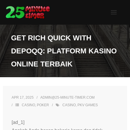
Skip
to
content
GET RICH QUICK WITH
DEPOQQ: PLATFORM KASINO
ONLINE TERBAIK
APR 17, 2025
ADMIN@25-MINUTE-TIMER.COM
CASINO
,
POKER
CASINO
,
PKV GAMES
[ad_1]