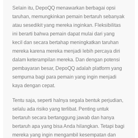
Selain itu, DepoQQ menawarkan berbagai opsi
taruhan, memungkinkan pemain bertaruh sebanyak
atau sesedikit yang mereka inginkan. Fleksibilitas
ini berarti bahwa pemain dapat mulai dari yang
kecil dan secara bertahap meningkatkan taruhan
mereka karena mereka menjadi lebih percaya diri
dalam keterampilan mereka. Dan dengan potensi
pembayaran besar, DepoQQ adalah platform yang
sempurna bagi para pemain yang ingin menjadi
kaya dengan cepat.
Tentu saja, seperti halnya segala bentuk perjudian,
selalu ada risiko yang terlibat. Penting untuk
bertaruh secara bertanggung jawab dan hanya
bertaruh apa yang bisa Anda hilangkan. Tetapi bagi
mereka yang ingin mengambil kesempatan dan