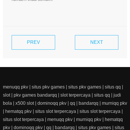
PREV
NEXT
menuqq pkv
|
situs pkv games
|
situs pkv games
|
situs qq
|
slot
|
pkv games bandarqq
|
slot terpercaya
|
situs qq
|
judi
bola
|
x500 slot
|
dominoqq pkv
|
qq
|
bandarqq
|
murniqq pkv
|
hematqq pkv
|
situs slot terpercaya
|
situs slot terpercaya
|
situs slot terpercaya
|
menuqq pkv
|
murniqq pkv
|
hematqq
pkv
|
dominoqq pkv
|
qq
|
bandarqq
|
situs pkv games
|
situs