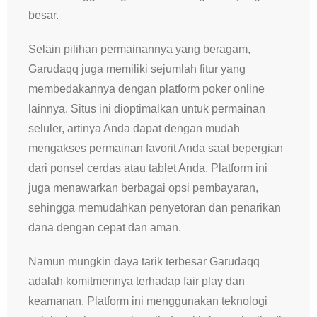
besar.
Selain pilihan permainannya yang beragam,
Garudaqq juga memiliki sejumlah fitur yang
membedakannya dengan platform poker online
lainnya. Situs ini dioptimalkan untuk permainan
seluler, artinya Anda dapat dengan mudah
mengakses permainan favorit Anda saat bepergian
dari ponsel cerdas atau tablet Anda. Platform ini
juga menawarkan berbagai opsi pembayaran,
sehingga memudahkan penyetoran dan penarikan
dana dengan cepat dan aman.
Namun mungkin daya tarik terbesar Garudaqq
adalah komitmennya terhadap fair play dan
keamanan. Platform ini menggunakan teknologi