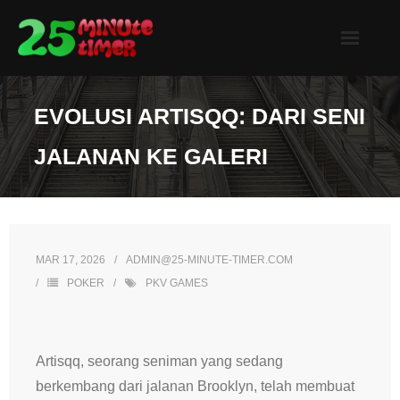
Skip
to
content
EVOLUSI ARTISQQ: DARI SENI
JALANAN KE GALERI
MAR 17, 2026
ADMIN@25-MINUTE-TIMER.COM
POKER
PKV GAMES
Artisqq, seorang seniman yang sedang
berkembang dari jalanan Brooklyn, telah membuat