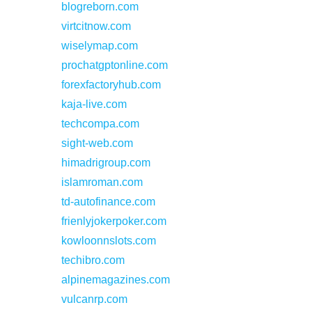
blogreborn.com
virtcitnow.com
wiselymap.com
prochatgptonline.com
forexfactoryhub.com
kaja-live.com
techcompa.com
sight-web.com
himadrigroup.com
islamroman.com
td-autofinance.com
frienlyjokerpoker.com
kowloonnslots.com
techibro.com
alpinemagazines.com
vulcanrp.com