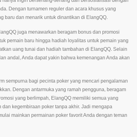
hanya ingin bersenang-senang dan bersosialisasi dengan
nda. Dengan turnamen reguler dan acara khusus yang
ng baru dan menarik untuk dinantikan di ElangQQ.
ElangQQ juga menawarkan beragam bonus dan promosi
uk pemain baru hingga hadiah loyalitas untuk pemain yang
tkan uang tunai dan hadiah tambahan di ElangQQ. Selain
dan andal, Anda dapat yakin bahwa kemenangan Anda akan
orm sempurna bagi pecinta poker yang mencari pengalaman
kkan. Dengan antarmuka yang ramah pengguna, beragam
promosi yang berlimpah, ElangQQ memiliki semua yang
 dan kegembiraan poker tanpa akhir. Jadi mengapa
mulai mainkan permainan poker favorit Anda dengan teman