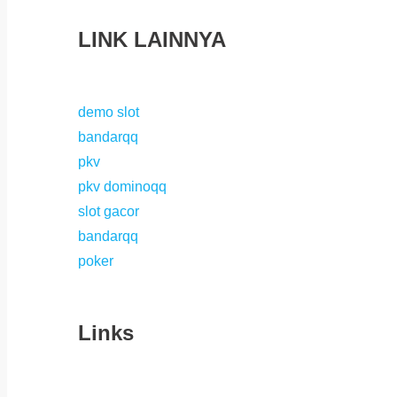
LINK LAINNYA
demo slot
bandarqq
pkv
pkv dominoqq
slot gacor
bandarqq
poker
Links