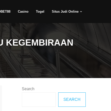
BET88
Casino
Togel
Situs Judi Online
U KEGEMBIRAAN
Search
SEARCH