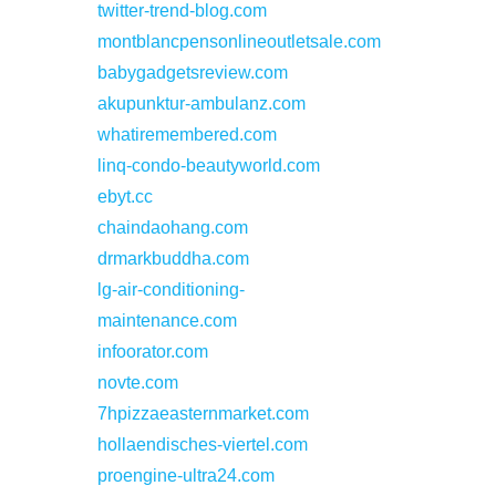
twitter-trend-blog.com
montblancpensonlineoutletsale.com
babygadgetsreview.com
akupunktur-ambulanz.com
whatiremembered.com
linq-condo-beautyworld.com
ebyt.cc
chaindaohang.com
drmarkbuddha.com
lg-air-conditioning-
maintenance.com
infoorator.com
novte.com
7hpizzaeasternmarket.com
hollaendisches-viertel.com
proengine-ultra24.com