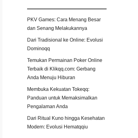
PKV Games: Cara Menang Besar
dan Senang Melakukannya
Dari Tradisional ke Online: Evolusi
Dominoqq
Temukan Permainan Poker Online
Terbaik di Klikqq.com: Gerbang
Anda Menuju Hiburan
Membuka Kekuatan Tokeqq:
Panduan untuk Memaksimalkan
Pengalaman Anda
Dari Ritual Kuno hingga Kesehatan
Modern: Evolusi Hematqqiu