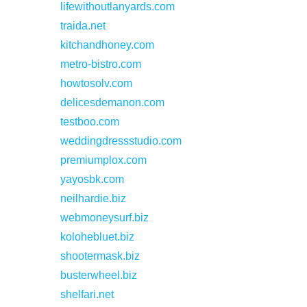
lifewithoutlanyards.com
traida.net
kitchandhoney.com
metro-bistro.com
howtosolv.com
delicesdemanon.com
testboo.com
weddingdressstudio.com
premiumplox.com
yayosbk.com
neilhardie.biz
webmoneysurf.biz
kolohebluet.biz
shootermask.biz
busterwheel.biz
shelfari.net