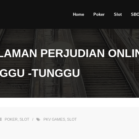
Home
Poker
Slot
SBO
AMAN PERJUDIAN ONLI
NGGU -TUNGGU
POKER
,
SLOT
PKV GAMES
,
SLOT