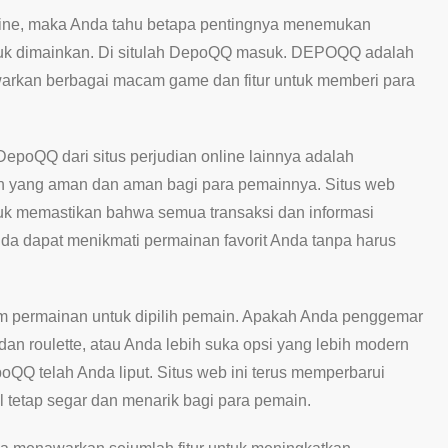
line, maka Anda tahu betapa pentingnya menemukan
tuk dimainkan. Di situlah DepoQQ masuk. DEPOQQ adalah
warkan berbagai macam game dan fitur untuk memberi para
epoQQ dari situs perjudian online lainnya adalah
 yang aman dan aman bagi para pemainnya. Situs web
tuk memastikan bahwa semua transaksi dan informasi
 Anda dapat menikmati permainan favorit Anda tanpa harus
permainan untuk dipilih pemain. Apakah Anda penggemar
 dan roulette, atau Anda lebih suka opsi yang lebih modern
epoQQ telah Anda liput. Situs web ini terus memperbarui
l tetap segar dan menarik bagi para pemain.