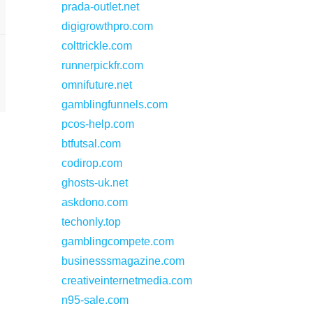
prada-outlet.net
digigrowthpro.com
colttrickle.com
runnerpickfr.com
omnifuture.net
gamblingfunnels.com
pcos-help.com
btfutsal.com
codirop.com
ghosts-uk.net
askdono.com
techonly.top
gamblingcompete.com
businesssmagazine.com
creativeinternetmedia.com
n95-sale.com