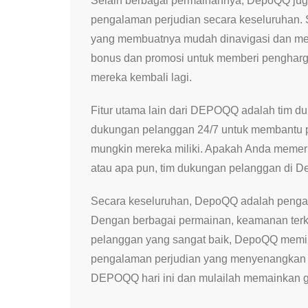
Selain berbagai permainannya, DepoQQ jug
pengalaman perjudian secara keseluruhan. 
yang membuatnya mudah dinavigasi dan men
bonus dan promosi untuk memberi penghar
mereka kembali lagi.
Fitur utama lain dari DEPOQQ adalah tim d
dukungan pelanggan 24/7 untuk membantu 
mungkin mereka miliki. Apakah Anda memerl
atau apa pun, tim dukungan pelanggan di 
Secara keseluruhan, DepoQQ adalah pengala
Dengan berbagai permainan, keamanan ter
pelanggan yang sangat baik, DepoQQ memil
pengalaman perjudian yang menyenangkan 
DEPOQQ hari ini dan mulailah memainkan g