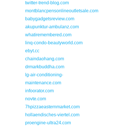
twitter-trend-blog.com
montblancpensonlineoutletsale.com
babygadgetsreview.com
akupunktur-ambulanz.com
whatiremembered.com
linq-condo-beautyworld.com
ebyt.cc
chaindaohang.com
drmarkbuddha.com
lg-air-conditioning-
maintenance.com
infoorator.com
novte.com
7hpizzaeasternmarket.com
hollaendisches-viertel.com
proengine-ultra24.com