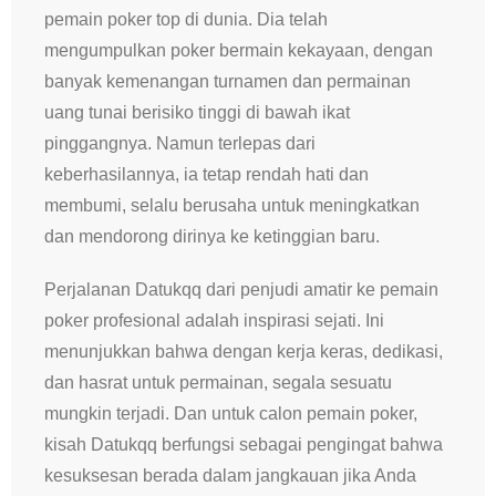
pemain poker top di dunia. Dia telah
mengumpulkan poker bermain kekayaan, dengan
banyak kemenangan turnamen dan permainan
uang tunai berisiko tinggi di bawah ikat
pinggangnya. Namun terlepas dari
keberhasilannya, ia tetap rendah hati dan
membumi, selalu berusaha untuk meningkatkan
dan mendorong dirinya ke ketinggian baru.
Perjalanan Datukqq dari penjudi amatir ke pemain
poker profesional adalah inspirasi sejati. Ini
menunjukkan bahwa dengan kerja keras, dedikasi,
dan hasrat untuk permainan, segala sesuatu
mungkin terjadi. Dan untuk calon pemain poker,
kisah Datukqq berfungsi sebagai pengingat bahwa
kesuksesan berada dalam jangkauan jika Anda