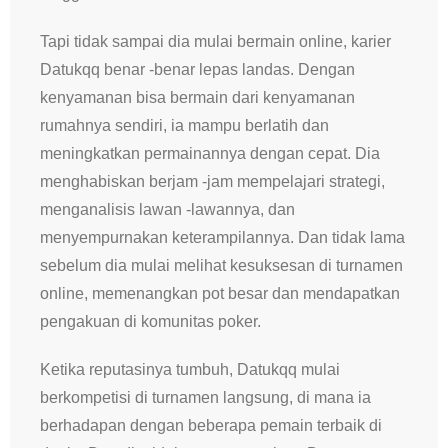
Tapi tidak sampai dia mulai bermain online, karier
Datukqq benar -benar lepas landas. Dengan
kenyamanan bisa bermain dari kenyamanan
rumahnya sendiri, ia mampu berlatih dan
meningkatkan permainannya dengan cepat. Dia
menghabiskan berjam -jam mempelajari strategi,
menganalisis lawan -lawannya, dan
menyempurnakan keterampilannya. Dan tidak lama
sebelum dia mulai melihat kesuksesan di turnamen
online, memenangkan pot besar dan mendapatkan
pengakuan di komunitas poker.
Ketika reputasinya tumbuh, Datukqq mulai
berkompetisi di turnamen langsung, di mana ia
berhadapan dengan beberapa pemain terbaik di