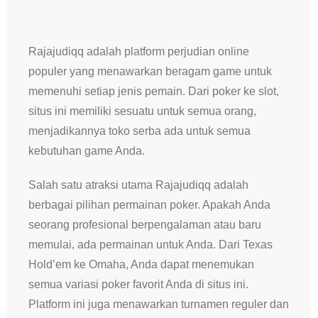
Rajajudiqq adalah platform perjudian online
populer yang menawarkan beragam game untuk
memenuhi setiap jenis pemain. Dari poker ke slot,
situs ini memiliki sesuatu untuk semua orang,
menjadikannya toko serba ada untuk semua
kebutuhan game Anda.
Salah satu atraksi utama Rajajudiqq adalah
berbagai pilihan permainan poker. Apakah Anda
seorang profesional berpengalaman atau baru
memulai, ada permainan untuk Anda. Dari Texas
Hold’em ke Omaha, Anda dapat menemukan
semua variasi poker favorit Anda di situs ini.
Platform ini juga menawarkan turnamen reguler dan