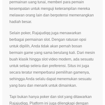
permainan uang tunai, memberi para pemain
kesempatan untuk menguji keterampilan mereka
melawan orang lain dan berpotensi memenangkan
hadiah besar.
Selain poker, Rajajudiqq juga menawarkan
berbagai permainan slot. Dengan ratusan opsi
untuk dipilih, Anda tidak akan pernah bosan
bermain game yang sama berulang kali. Dari mesin
buah klasik hingga slot video modern, ada sesuatu
untuk setiap selera dan preferensi. Situs ini juga
secara teratur memperbarui pemilihan gamenya,
sehingga Anda selalu dapat menemukan sesuatu
yang baru dan menarik untuk dimainkan.
Tapi bukan hanya poker dan slot yang ditawarkan
Rajajudiqq. Platform ini juga dilengkapi dengan