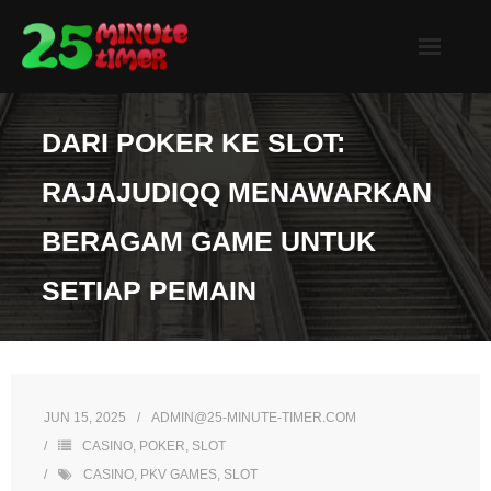
Skip
to
content
DARI POKER KE SLOT:
RAJAJUDIQQ MENAWARKAN
BERAGAM GAME UNTUK
SETIAP PEMAIN
JUN 15, 2025
ADMIN@25-MINUTE-TIMER.COM
CASINO
,
POKER
,
SLOT
CASINO
,
PKV GAMES
,
SLOT