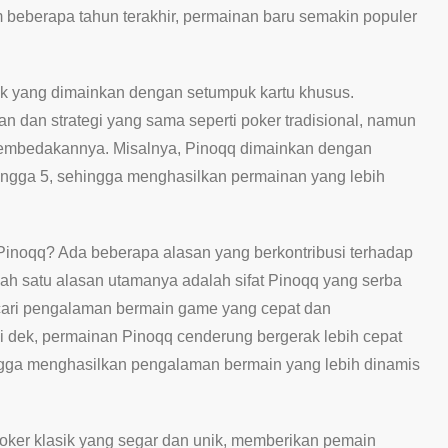
m beberapa tahun terakhir, permainan baru semakin populer
sik yang dimainkan dengan setumpuk kartu khusus.
 dan strategi yang sama seperti poker tradisional, namun
mbedakannya. Misalnya, Pinoqq dimainkan dengan
hingga 5, sehingga menghasilkan permainan yang lebih
Pinoqq? Ada beberapa alasan yang berkontribusi terhadap
lah satu alasan utamanya adalah sifat Pinoqq yang serba
cari pengalaman bermain game yang cepat dan
i dek, permainan Pinoqq cenderung bergerak lebih cepat
ingga menghasilkan pengalaman bermain yang lebih dinamis
oker klasik yang segar dan unik, memberikan pemain