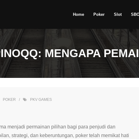
Home
Poker
Slot
SBO
PINOQQ: MENGAPA PEMAI
POKER
PKV GAMES
ama menjadi permainan pilihan bagi para penjudi dan
n, strategi, dan keberuntungan, poker telah memikat hati