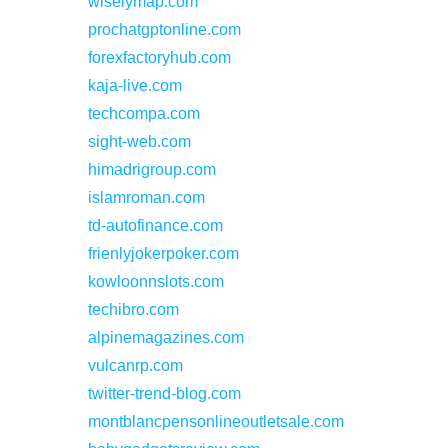
wiselymap.com
prochatgptonline.com
forexfactoryhub.com
kaja-live.com
techcompa.com
sight-web.com
himadrigroup.com
islamroman.com
td-autofinance.com
frienlyjokerpoker.com
kowloonnslots.com
techibro.com
alpinemagazines.com
vulcanrp.com
twitter-trend-blog.com
montblancpensonlineoutletsale.com