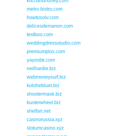
kitchandhoney.com
metro-bistro.com
howtosolv.com
delicesdemanon.com
testboo.com
weddingdressstudio.com
premiumplox.com
yayosbk.com
neilhardie.biz
webmoneysurf.biz
kolohebluet.biz
shootermask.biz
busterwheel.biz
shelfari.net
casinorussia.xyz
slotumcasino.xyz