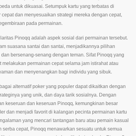
beda untuk dikuasai. Setumpuk kartu yang terbatas di
 cepat dan menyesuaikan strategi mereka dengan cepat,
egembiraan pada permainan.
laritas Pinoqq adalah aspek sosial dari permainan tersebut.
am suasana santai dan santai, menjadikannya pilihan
si dan bersenang-senang dengan teman. Sifat Pinoqq yang
t melakukan permainan cepat selama jam istirahat atau
yaman dan menyenangkan bagi individu yang sibuk.
agai alternatif poker yang populer dapat dikaitkan dengan
rateginya yang unik, dan daya tarik sosialnya. Dengan
 keseruan dan keseruan Pinoqq, kemungkinan besar
er dan menjadi favorit di kalangan pecinta permainan kartu
engalaman yang mencari tantangan baru atau pemain kasual
 serba cepat, Pinoqq menawarkan sesuatu untuk semua