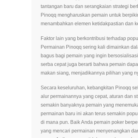
tantangan baru dan serangkaian strategi ber
Pinoqq mengharuskan pemain untuk berpikir
menambahkan elemen ketidakpastian dan k
Faktor lain yang berkontribusi terhadap popu
Permainan Pinoqq sering kali dimainkan dal
bagus bagi pemain yang ingin bersosialisa
serba cepat juga berarti bahwa pemain dapa
makan siang, menjadikannya pilihan yang n
Secara keseluruhan, kebangkitan Pinoqq seb
alur permainannya yang cepat, aturan dan st
semakin banyaknya pemain yang menemukan
permainan baru ini akan terus semakin popul
di mana pun. Baik Anda pemain poker berp
yang mencari permainan menyenangkan dan