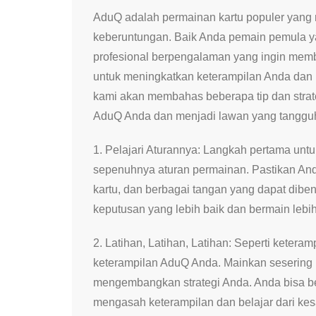
AduQ adalah permainan kartu populer yang m
keberuntungan. Baik Anda pemain pemula y
profesional berpengalaman yang ingin memb
untuk meningkatkan keterampilan Anda dan 
kami akan membahas beberapa tip dan stra
AduQ Anda dan menjadi lawan yang tangguh
1. Pelajari Aturannya: Langkah pertama un
sepenuhnya aturan permainan. Pastikan And
kartu, dan berbagai tangan yang dapat di
keputusan yang lebih baik dan bermain lebih 
2. Latihan, Latihan, Latihan: Seperti ketera
keterampilan AduQ Anda. Mainkan seserin
mengembangkan strategi Anda. Anda bisa be
mengasah keterampilan dan belajar dari ke