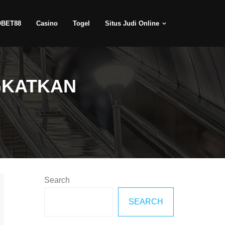
BET88
Casino
Togel
Situs Judi Online
GKATKAN
Search
SEARCH