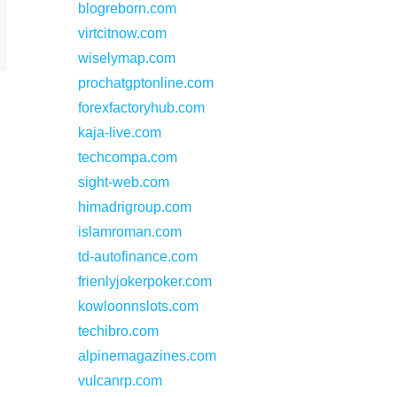
blogreborn.com
virtcitnow.com
wiselymap.com
prochatgptonline.com
forexfactoryhub.com
kaja-live.com
techcompa.com
sight-web.com
himadrigroup.com
islamroman.com
td-autofinance.com
frienlyjokerpoker.com
kowloonnslots.com
techibro.com
alpinemagazines.com
vulcanrp.com