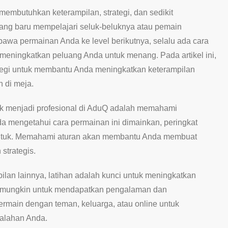
embutuhkan keterampilan, strategi, dan sedikit
ang baru mempelajari seluk-beluknya atau pemain
awa permainan Anda ke level berikutnya, selalu ada cara
meningkatkan peluang Anda untuk menang. Pada artikel ini,
tegi untuk membantu Anda meningkatkan keterampilan
 di meja.
tuk menjadi profesional di AduQ adalah memahami
a mengetahui cara permainan ini dimainkan, peringkat
bentuk. Memahami aturan akan membantu Anda membuat
strategis.
mpilan lainnya, latihan adalah kunci untuk meningkatkan
g mungkin untuk mendapatkan pengalaman dan
rmain dengan teman, keluarga, atau online untuk
salahan Anda.