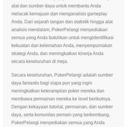
alat dan sumber daya untuk membantu Anda
melacak kemajuan dan menganalisis gameplay
Anda. Dari sejarah tangan dan statistik hingga alat
analisis mendalam, PokerPelangi menyediakan
semua yang Anda butuhkan untuk mengidentifikasi
kekuatan dan kelemahan Anda, menyempurnakan
strategi Anda, dan meningkatkan kinerja Anda
secara keseluruhan di meja.
Secara keseluruhan, PokerPelangi adalah sumber
daya fantastis bagi siapa pun yang ingin
meningkatkan keterampilan poker mereka dan
membawa permainan mereka ke level berikutnya.
Dengan kekayaan tutorial, permainan, dan sumber
daya, serta komunitas pemain yang berkembang,
PokerPelangi menyediakan semua yang Anda