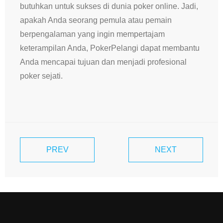
butuhkan untuk sukses di dunia poker online. Jadi,
apakah Anda seorang pemula atau pemain
berpengalaman yang ingin mempertajam
keterampilan Anda, PokerPelangi dapat membantu
Anda mencapai tujuan dan menjadi profesional
poker sejati.
PREV
NEXT