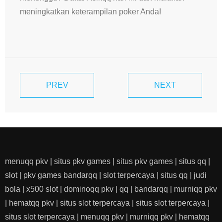
meningkatkan keterampilan poker Anda!
PREV
NEXT
menuqq pkv
|
situs pkv games
|
situs pkv games
|
situs qq
|
slot
|
pkv games bandarqq
|
slot terpercaya
|
situs qq
|
judi
bola
|
x500 slot
|
dominoqq pkv
|
qq
|
bandarqq
|
murniqq pkv
|
hematqq pkv
|
situs slot terpercaya
|
situs slot terpercaya
|
situs slot terpercaya
|
menuqq pkv
|
murniqq pkv
|
hematqq