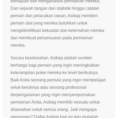
kemajuan dan menganalisis permainan mereka.
Dari sejarah tangan dan statistik hingga catatan
pemain dan pelacakan lawan, Asikqq memberi
pemain alat yang mereka butuhkan untuk
mengidentifikasi kekuatan dan kelemahan mereka
dan membuat penyesuaian pada permainan
mereka.
Secara keseluruhan, Asikqq adalah sumber
berharga bagi pemain yang ingin meningkatkan
keterampilan poker mereka ke level berikutnya.
Baik Anda seorang pemula yang ingin mempelajari
seluk-beluknya atau seorang profesional
berpengalaman yang ingin menyempurnakan
permainan Anda, Asikqq memiliki sesuatu untuk
ditawarkan untuk semua orang. Jadi mengapa
menunggu? Daftar Asikqq hari ini dan mulailah