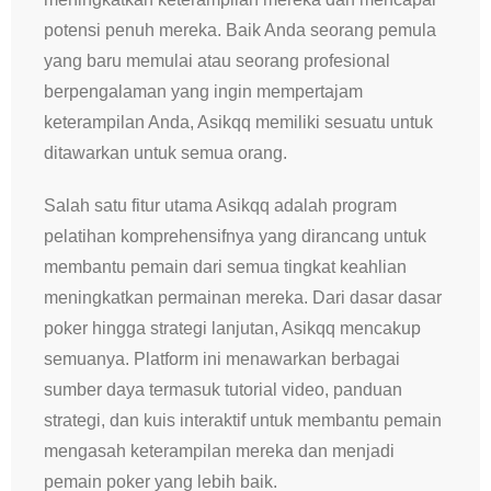
potensi penuh mereka. Baik Anda seorang pemula
yang baru memulai atau seorang profesional
berpengalaman yang ingin mempertajam
keterampilan Anda, Asikqq memiliki sesuatu untuk
ditawarkan untuk semua orang.
Salah satu fitur utama Asikqq adalah program
pelatihan komprehensifnya yang dirancang untuk
membantu pemain dari semua tingkat keahlian
meningkatkan permainan mereka. Dari dasar dasar
poker hingga strategi lanjutan, Asikqq mencakup
semuanya. Platform ini menawarkan berbagai
sumber daya termasuk tutorial video, panduan
strategi, dan kuis interaktif untuk membantu pemain
mengasah keterampilan mereka dan menjadi
pemain poker yang lebih baik.