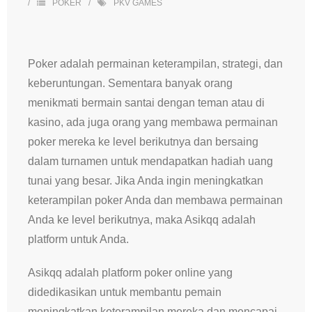
POKER
PKV GAMES
Poker adalah permainan keterampilan, strategi, dan
keberuntungan. Sementara banyak orang
menikmati bermain santai dengan teman atau di
kasino, ada juga orang yang membawa permainan
poker mereka ke level berikutnya dan bersaing
dalam turnamen untuk mendapatkan hadiah uang
tunai yang besar. Jika Anda ingin meningkatkan
keterampilan poker Anda dan membawa permainan
Anda ke level berikutnya, maka Asikqq adalah
platform untuk Anda.
Asikqq adalah platform poker online yang
didedikasikan untuk membantu pemain
meningkatkan keterampilan mereka dan mencapai