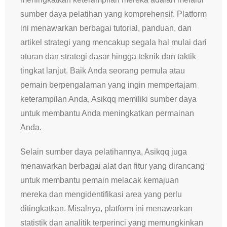
sumber daya pelatihan yang komprehensif. Platform
ini menawarkan berbagai tutorial, panduan, dan
artikel strategi yang mencakup segala hal mulai dari
aturan dan strategi dasar hingga teknik dan taktik
tingkat lanjut. Baik Anda seorang pemula atau
pemain berpengalaman yang ingin mempertajam
keterampilan Anda, Asikqq memiliki sumber daya
untuk membantu Anda meningkatkan permainan
Anda.
Selain sumber daya pelatihannya, Asikqq juga
menawarkan berbagai alat dan fitur yang dirancang
untuk membantu pemain melacak kemajuan
mereka dan mengidentifikasi area yang perlu
ditingkatkan. Misalnya, platform ini menawarkan
statistik dan analitik terperinci yang memungkinkan