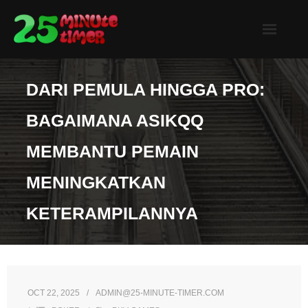
Skip
to
content
DARI PEMULA HINGGA PRO:
BAGAIMANA ASIKQQ
MEMBANTU PEMAIN
MENINGKATKAN
KETERAMPILANNYA
OCT 22, 2025
ADMIN@25-MINUTE-TIMER.COM