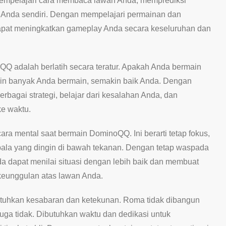
mempelajari cara membaca lawan Anda, memprediksi
 Anda sendiri. Dengan mempelajari permainan dan
dapat meningkatkan gameplay Anda secara keseluruhan dan
oQQ adalah berlatih secara teratur. Apakah Anda bermain
akin banyak Anda bermain, semakin baik Anda. Dengan
berbagai strategi, belajar dari kesalahan Anda, dan
ke waktu.
ecara mental saat bermain DominoQQ. Ini berarti tetap fokus,
ala yang dingin di bawah tekanan. Dengan tetap waspada
a dapat menilai situasi dengan lebih baik dan membuat
keunggulan atas lawan Anda.
tuhkan kesabaran dan ketekunan. Roma tidak dibangun
ga tidak. Dibutuhkan waktu dan dedikasi untuk