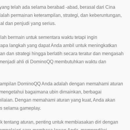
ang telah ada selama berabad -abad, berasal dari Cina
dalah permainan keterampilan, strategi, dan keberuntungan,
al dan penjudi yang serius.
ah bermain untuk sementara waktu tetapi ingin
rapa langkah yang dapat Anda ambil untuk meningkatkan
an dan strategi hingga berlatih secara teratur dan mengasah
menjadi ahli di DominoQQ membutuhkan waktu dan
erampilan DominoQQ Anda adalah dengan memahami aturan
 mengetahui bagaimana ubin dimainkan, berbagai
enilaian. Dengan memahami aturan yang kuat, Anda akan
is selama gameplay.
 tentang aturan, penting untuk membiasakan diri dengan