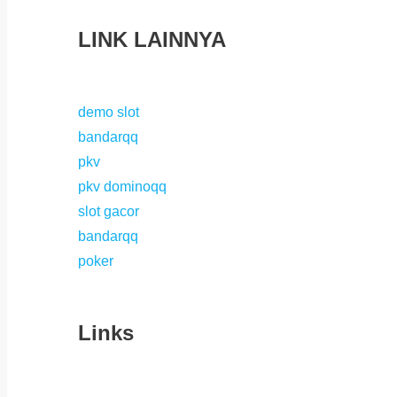
LINK LAINNYA
demo slot
bandarqq
pkv
pkv dominoqq
slot gacor
bandarqq
poker
Links