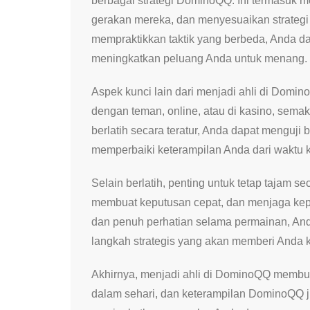
berbagai strategi DominoQQ. Ini termasuk 
gerakan mereka, dan menyesuaikan strategi
mempraktikkan taktik yang berbeda, Anda 
meningkatkan peluang Anda untuk menang.
Aspek kunci lain dari menjadi ahli di Domin
dengan teman, online, atau di kasino, sem
berlatih secara teratur, Anda dapat menguji 
memperbaiki keterampilan Anda dari waktu 
Selain berlatih, penting untuk tetap tajam s
membuat keputusan cepat, dan menjaga kep
dan penuh perhatian selama permainan, And
langkah strategis yang akan memberi Anda 
Akhirnya, menjadi ahli di DominoQQ membu
dalam sehari, dan keterampilan DominoQQ ju