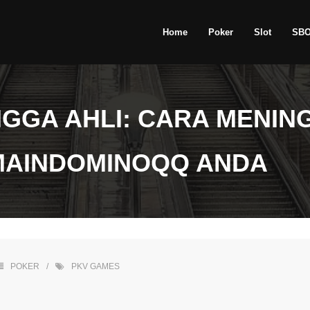
Home
Poker
Slot
SBO
NGGA AHLI: CARA MENI
MAINDOMINOQQ ANDA
POKER
PKV GAMES