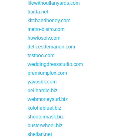
lifewithoutlanyards.com
traida.net
kitchandhoney.com
metro-bistro.com
howtosolv.com
delicesdemanon.com
testboo.com
weddingdressstudio.com
premiumplox.com
yayosbk.com
neilhardie.biz
webmoneysurf.biz
kolohebluet.biz
shootermask.biz
busterwheel.biz
shelfari.net