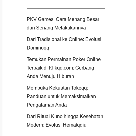
PKV Games: Cara Menang Besar
dan Senang Melakukannya
Dari Tradisional ke Online: Evolusi
Dominoqq
Temukan Permainan Poker Online
Terbaik di Klikqq.com: Gerbang
Anda Menuju Hiburan
Membuka Kekuatan Tokeqq:
Panduan untuk Memaksimalkan
Pengalaman Anda
Dari Ritual Kuno hingga Kesehatan
Modern: Evolusi Hematqqiu