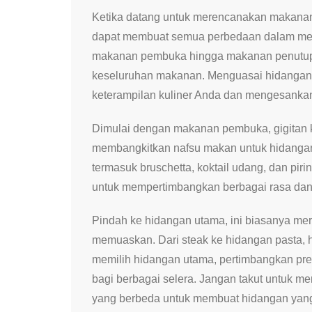
Ketika datang untuk merencanakan makanan
dapat membuat semua perbedaan dalam men
makanan pembuka hingga makanan penutup,
keseluruhan makanan. Menguasai hidangan 
keterampilan kuliner Anda dan mengesanka
Dimulai dengan makanan pembuka, gigitan k
membangkitkan nafsu makan untuk hidanga
termasuk bruschetta, koktail udang, dan pir
untuk mempertimbangkan berbagai rasa dan
Pindah ke hidangan utama, ini biasanya me
memuaskan. Dari steak ke hidangan pasta, 
memilih hidangan utama, pertimbangkan pre
bagi berbagai selera. Jangan takut untuk m
yang berbeda untuk membuat hidangan yang