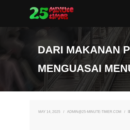
Skip
to
content
DARI MAKANAN 
MENGUASAI MENU
MAY 14, 2025
ADMIN@25-MINUTE-TIMER.COM