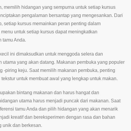
, memilih hidangan yang sempurna untuk setiap kursus
ciptakan pengalaman bersantap yang mengesankan. Dari
 setiap kursus memainkan peran penting dalam
menu untuk setiap kursus dapat meningkatkan
n tamu Anda.
ecil ini dimaksudkan untuk menggoda selera dan
n utama yang akan datang. Makanan pembuka yang populer
ing -piring keju. Saat memilih makanan pembuka, penting
 tekstur untuk membuat awal yang lengkap untuk makan.
rupakan bintang makanan dan harus hangat dan
hidangan utama harus menjadi puncak dari makanan. Saat
ferensi tamu Anda dan pilih hidangan yang akan menarik
enjadi kreatif dan bereksperimen dengan rasa dan bahan
 unik dan berkesan.