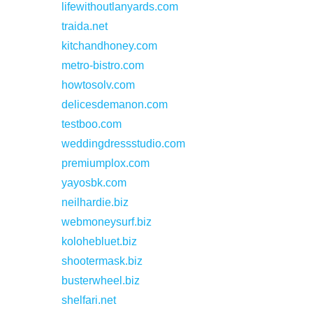
lifewithoutlanyards.com
traida.net
kitchandhoney.com
metro-bistro.com
howtosolv.com
delicesdemanon.com
testboo.com
weddingdressstudio.com
premiumplox.com
yayosbk.com
neilhardie.biz
webmoneysurf.biz
kolohebluet.biz
shootermask.biz
busterwheel.biz
shelfari.net