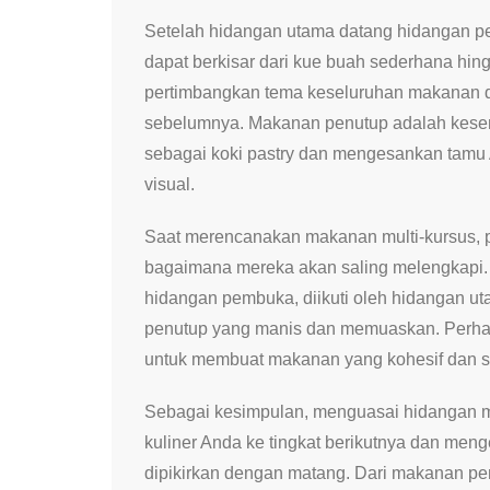
Setelah hidangan utama datang hidangan p
dapat berkisar dari kue buah sederhana hi
pertimbangkan tema keseluruhan makanan da
sebelumnya. Makanan penutup adalah kese
sebagai koki pastry dan mengesankan tamu
visual.
Saat merencanakan makanan multi-kursus, 
bagaimana mereka akan saling melengkapi. 
hidangan pembuka, diikuti oleh hidangan u
penutup yang manis dan memuaskan. Perhatik
untuk membuat makanan yang kohesif dan 
Sebagai kesimpulan, menguasai hidangan m
kuliner Anda ke tingkat berikutnya dan me
dipikirkan dengan matang. Dari makanan p