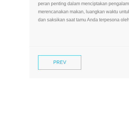
peran penting dalam menciptakan pengalama
merencanakan makan, luangkan waktu untuk 
dan saksikan saat tamu Anda terpesona ole
PREV