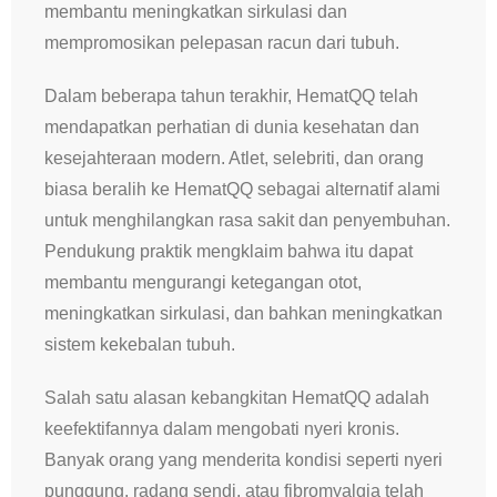
membantu meningkatkan sirkulasi dan
mempromosikan pelepasan racun dari tubuh.
Dalam beberapa tahun terakhir, HematQQ telah
mendapatkan perhatian di dunia kesehatan dan
kesejahteraan modern. Atlet, selebriti, dan orang
biasa beralih ke HematQQ sebagai alternatif alami
untuk menghilangkan rasa sakit dan penyembuhan.
Pendukung praktik mengklaim bahwa itu dapat
membantu mengurangi ketegangan otot,
meningkatkan sirkulasi, dan bahkan meningkatkan
sistem kekebalan tubuh.
Salah satu alasan kebangkitan HematQQ adalah
keefektifannya dalam mengobati nyeri kronis.
Banyak orang yang menderita kondisi seperti nyeri
punggung, radang sendi, atau fibromyalgia telah