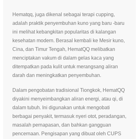
Hematqq, juga dikenal sebagai terapi cupping,
adalah praktik penyembuhan kuno yang baru -baru
ini melihat kebangkitan popularitas di kalangan
kesehatan modern. Berasal kembali ke Mesir kuno,
Cina, dan Timur Tengah, HematQQ melibatkan
menciptakan vakum di dalam gelas kaca yang
ditempatkan pada kulit untuk merangsang aliran
darah dan meningkatkan penyembuhan.
Dalam pengobatan tradisional Tiongkok, HematQQ
diyakini menyeimbangkan aliran energi, atau qi, di
dalam tubuh. Ini digunakan untuk mengobati
berbagai penyakit, termasuk nyeri otot, peradangan,
masalah pernapasan, dan bahkan gangguan
pencernaan. Pengisapan yang dibuat oleh CUPS