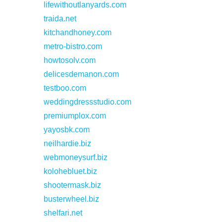
lifewithoutlanyards.com
traida.net
kitchandhoney.com
metro-bistro.com
howtosolv.com
delicesdemanon.com
testboo.com
weddingdressstudio.com
premiumplox.com
yayosbk.com
neilhardie.biz
webmoneysurf.biz
kolohebluet.biz
shootermask.biz
busterwheel.biz
shelfari.net