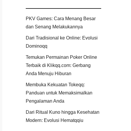
PKV Games: Cara Menang Besar
dan Senang Melakukannya
Dari Tradisional ke Online: Evolusi
Dominoqq
Temukan Permainan Poker Online
Terbaik di Klikqq.com: Gerbang
Anda Menuju Hiburan
Membuka Kekuatan Tokeqq:
Panduan untuk Memaksimalkan
Pengalaman Anda
Dari Ritual Kuno hingga Kesehatan
Modern: Evolusi Hematqqiu