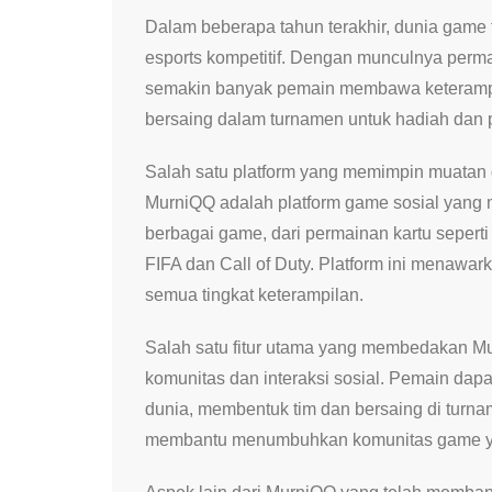
Dalam beberapa tahun terakhir, dunia game t
esports kompetitif. Dengan munculnya perma
semakin banyak pemain membawa keterampil
bersaing dalam turnamen untuk hadiah dan 
Salah satu platform yang memimpin muatan d
MurniQQ adalah platform game sosial yang
berbagai game, dari permainan kartu seperti
FIFA dan Call of Duty. Platform ini menawar
semua tingkat keterampilan.
Salah satu fitur utama yang membedakan Mu
komunitas dan interaksi sosial. Pemain dap
dunia, membentuk tim dan bersaing di turna
membantu menumbuhkan komunitas game yan