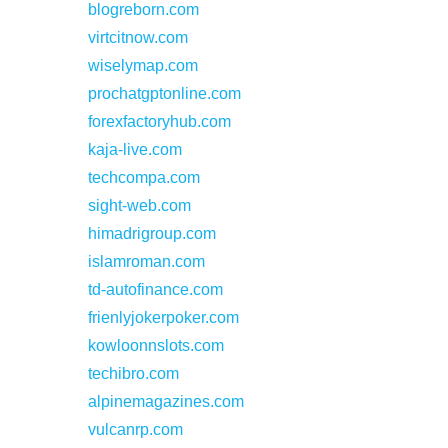
blogreborn.com
virtcitnow.com
wiselymap.com
prochatgptonline.com
forexfactoryhub.com
kaja-live.com
techcompa.com
sight-web.com
himadrigroup.com
islamroman.com
td-autofinance.com
frienlyjokerpoker.com
kowloonnslots.com
techibro.com
alpinemagazines.com
vulcanrp.com