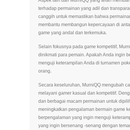
Aspek lain dari MurniQQ yang telah memba
terhadap permainan yang adil dan transpara
canggih untuk memastikan bahwa permainan a
membantu membangun kepercayaan di antar
game yang andal dan terkemuka.
Selain fokusnya pada game kompetitif, Mur
dinikmati para pemain. Apakah Anda ingin b
menguji keterampilan Anda di turnamen poke
orang.
Secara keseluruhan, MurniQQ mengubah ca
melayani gamer kasual dan kompetitif. Den
dan berbagai macam permainan untuk dipil
meningkatkan pengalaman bermain game ke 
berpengalaman yang ingin menguji keteramp
yang ingin bersenang -senang dengan teman