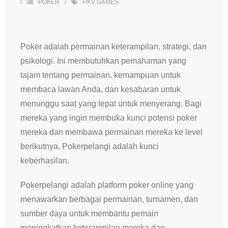
POKER
PKV GAMES
Poker adalah permainan keterampilan, strategi, dan
psikologi. Ini membutuhkan pemahaman yang
tajam tentang permainan, kemampuan untuk
membaca lawan Anda, dan kesabaran untuk
menunggu saat yang tepat untuk menyerang. Bagi
mereka yang ingin membuka kunci potensi poker
mereka dan membawa permainan mereka ke level
berikutnya, Pokerpelangi adalah kunci
keberhasilan.
Pokerpelangi adalah platform poker online yang
menawarkan berbagai permainan, turnamen, dan
sumber daya untuk membantu pemain
meningkatkan keterampilan mereka dan