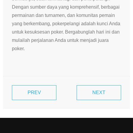
Dengan sumber daya yang komprehensif, berbagai
permainan dan turnamen, dan komunitas pemain
yang berkembang, pokerpelangi adalah kunci Anda
untuk kesuksesan poker. Bergabunglah hari ini dan
mulailah perjalanan Anda untuk menjadi juara
poker.
PREV
NEXT