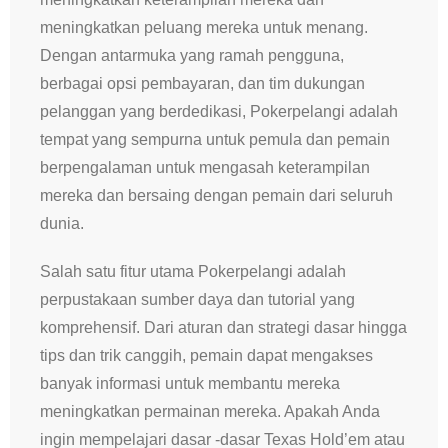
meningkatkan peluang mereka untuk menang.
Dengan antarmuka yang ramah pengguna,
berbagai opsi pembayaran, dan tim dukungan
pelanggan yang berdedikasi, Pokerpelangi adalah
tempat yang sempurna untuk pemula dan pemain
berpengalaman untuk mengasah keterampilan
mereka dan bersaing dengan pemain dari seluruh
dunia.
Salah satu fitur utama Pokerpelangi adalah
perpustakaan sumber daya dan tutorial yang
komprehensif. Dari aturan dan strategi dasar hingga
tips dan trik canggih, pemain dapat mengakses
banyak informasi untuk membantu mereka
meningkatkan permainan mereka. Apakah Anda
ingin mempelajari dasar -dasar Texas Hold’em atau