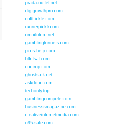
prada-outlet.net
digigrowthpro.com
colttrickle.com
runnerpickfr.com
omnifuture.net
gamblingfunnels.com
pcos-help.com
btfutsal.com
codirop.com
ghosts-uk.net
askdono.com
techonly.top
gamblingcompete.com
businesssmagazine.com
creativeinternetmedia.com
n95-sale.com