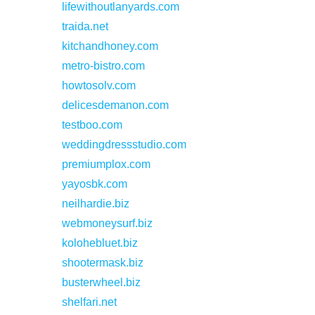
lifewithoutlanyards.com
traida.net
kitchandhoney.com
metro-bistro.com
howtosolv.com
delicesdemanon.com
testboo.com
weddingdressstudio.com
premiumplox.com
yayosbk.com
neilhardie.biz
webmoneysurf.biz
kolohebluet.biz
shootermask.biz
busterwheel.biz
shelfari.net