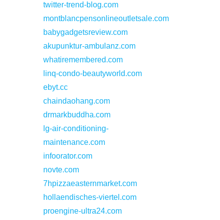
twitter-trend-blog.com
montblancpensonlineoutletsale.com
babygadgetsreview.com
akupunktur-ambulanz.com
whatiremembered.com
linq-condo-beautyworld.com
ebyt.cc
chaindaohang.com
drmarkbuddha.com
lg-air-conditioning-
maintenance.com
infoorator.com
novte.com
7hpizzaeasternmarket.com
hollaendisches-viertel.com
proengine-ultra24.com