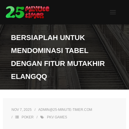
Skip
to
content
BERSIAPLAH UNTUK
MENDOMINASI TABEL
DENGAN FITUR MUTAKHIR
ELANGQQ
NOV 7, 2025
ADMIN@25-MINUTE-TIMER.COM
POKER
PKV GAMES