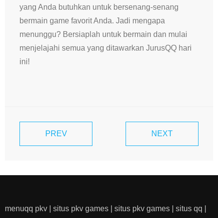
yang Anda butuhkan untuk bersenang-senang
bermain game favorit Anda. Jadi mengapa
menunggu? Bersiaplah untuk bermain dan mulai
menjelajahi semua yang ditawarkan JurusQQ hari
ini!
PREV
NEXT
menuqq pkv
|
situs pkv games
|
situs pkv games
|
situs qq
|