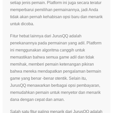
setiap jenis pemain. Platform ini juga secara teratur
memperbarui pemilihan permainannya, jadi Anda
tidak akan pernah kehabisan opsi baru dan menarik
untuk dicoba.
Fitur hebat lainnya dari JurusQQ adalah
penekanannya pada permainan yang adil. Platform
ini menggunakan algoritma canggih untuk
memastikan bahwa semua game adil dan tidak
memihak, memberi pemain ketenangan pikiran
bahwa mereka mendapatkan pengalaman bermain
game yang benar -benar otentik. Selain itu,
JurusQQ menawarkan berbagai opsi pembayaran,
memudahkan pemain untuk menyetor dan menarik
dana dengan cepat dan aman.
Salah satu fitur paling menarik dari JurusQQ adalah