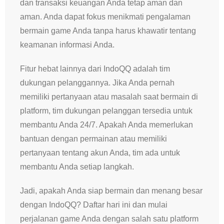
dan transaksi keuangan Anda tetap aman dan
aman. Anda dapat fokus menikmati pengalaman
bermain game Anda tanpa harus khawatir tentang
keamanan informasi Anda.
Fitur hebat lainnya dari IndoQQ adalah tim
dukungan pelanggannya. Jika Anda pernah
memiliki pertanyaan atau masalah saat bermain di
platform, tim dukungan pelanggan tersedia untuk
membantu Anda 24/7. Apakah Anda memerlukan
bantuan dengan permainan atau memiliki
pertanyaan tentang akun Anda, tim ada untuk
membantu Anda setiap langkah.
Jadi, apakah Anda siap bermain dan menang besar
dengan IndoQQ? Daftar hari ini dan mulai
perjalanan game Anda dengan salah satu platform