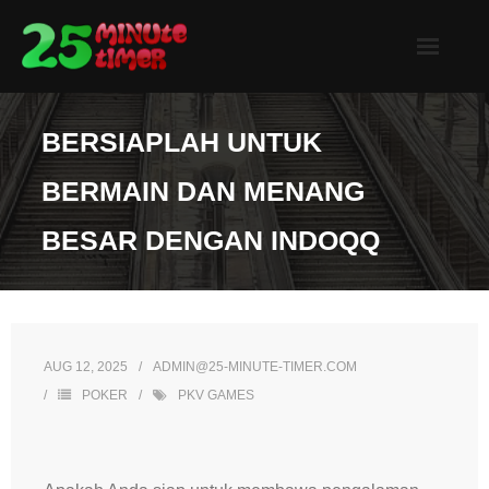
Skip
to
content
BERSIAPLAH UNTUK
BERMAIN DAN MENANG
BESAR DENGAN INDOQQ
AUG 12, 2025
ADMIN@25-MINUTE-TIMER.COM
POKER
PKV GAMES