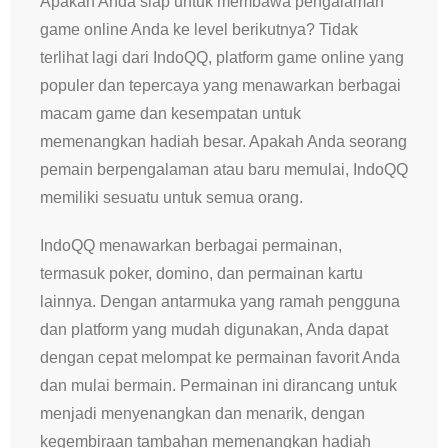
Apakah Anda siap untuk membawa pengalaman
game online Anda ke level berikutnya? Tidak
terlihat lagi dari IndoQQ, platform game online yang
populer dan tepercaya yang menawarkan berbagai
macam game dan kesempatan untuk
memenangkan hadiah besar. Apakah Anda seorang
pemain berpengalaman atau baru memulai, IndoQQ
memiliki sesuatu untuk semua orang.
IndoQQ menawarkan berbagai permainan,
termasuk poker, domino, dan permainan kartu
lainnya. Dengan antarmuka yang ramah pengguna
dan platform yang mudah digunakan, Anda dapat
dengan cepat melompat ke permainan favorit Anda
dan mulai bermain. Permainan ini dirancang untuk
menjadi menyenangkan dan menarik, dengan
kegembiraan tambahan memenangkan hadiah