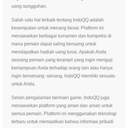
uang sungguhan.
Salah satu hal terbaik tentang IndoQQ adalah
kesempatan untuk menang besar. Platform ini
menawarkan berbagai turnamen dan kompetisi di
mana pemain dapat saling bersaing untuk
mendapatkan hadiah uang tunai. Apakah Anda
seorang pemain yang terampil yang ingin menguji
kemampuan Anda terhadap orang lain atau hanya
ingin bersenang -senang, IndoQQ memiliki sesuatu
untuk Anda.
Selain pengalaman bermain game, IndoQQ juga
menawarkan platform yang aman dan aman untuk
semua pemain. Platform ini menggunakan teknologi
terbaru untuk memastikan bahwa informasi pribadi