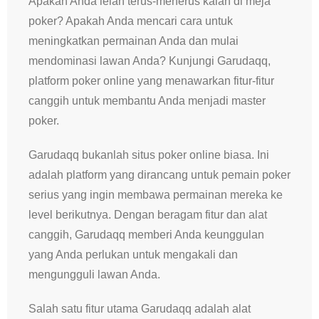
Apakah Anda lelah terus-menerus kalah di meja
poker? Apakah Anda mencari cara untuk
meningkatkan permainan Anda dan mulai
mendominasi lawan Anda? Kunjungi Garudaqq,
platform poker online yang menawarkan fitur-fitur
canggih untuk membantu Anda menjadi master
poker.
Garudaqq bukanlah situs poker online biasa. Ini
adalah platform yang dirancang untuk pemain poker
serius yang ingin membawa permainan mereka ke
level berikutnya. Dengan beragam fitur dan alat
canggih, Garudaqq memberi Anda keunggulan
yang Anda perlukan untuk mengakali dan
mengungguli lawan Anda.
Salah satu fitur utama Garudaqq adalah alat