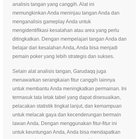
analisis tangan yang canggih. Alat ini
memungkinkan Anda meninjau tangan Anda dan
menganalisis gameplay Anda untuk
mengidentifikasi kesalahan atau area yang perlu
ditingkatkan. Dengan mempelajari tangan Anda dan
belajar dari kesalahan Anda, Anda bisa menjadi
pemain poker yang lebih strategis dan sukses.
Selain alat analisis tangan, Garudaqq juga
menawarkan serangkaian fitur canggih lainnya
untuk membantu Anda meningkatkan permainan. Ini
termasuk tata letak tabel yang dapat disesuaikan,
pelacakan statistik tingkat lanjut, dan kemampuan
untuk melacak gaya dan kecenderungan bermain
lawan Anda. Dengan menggunakan fitur-fitur ini
untuk keuntungan Anda, Anda bisa mendapatkan